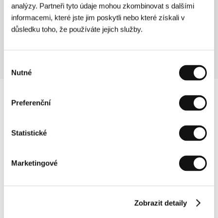
Kinosál A
analýzy. Partneři tyto údaje mohou zkombinovat s dalšími
08:30
informacemi, které jste jim poskytli nebo které získali v
Spolužáci
důsledku toho, že používáte jejich služby.
Kinosál C
09:00
Výběr
Nutné
souhlasu
Preferenční
Statistické
Marketingové
Zobrazit detaily