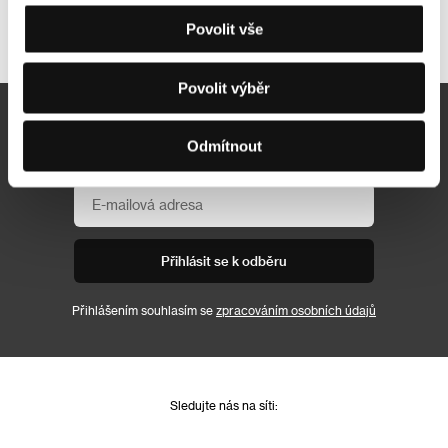
Další partneři
Povolit vše
Povolit výběr
Newsletter
Odmítnout
Přihlásit se k odběru
Přihlášením souhlasím se
zpracováním osobních údajů
Sledujte nás na síti: