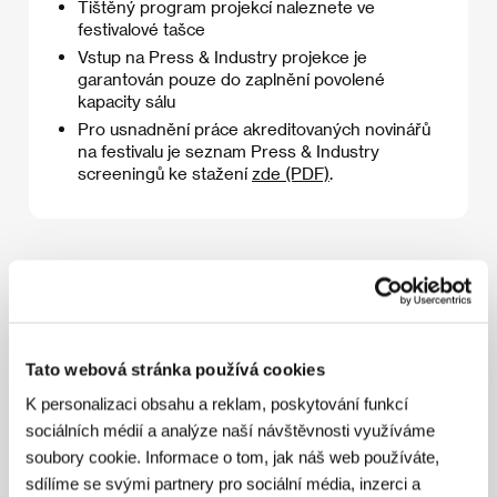
Tištěný program projekcí naleznete ve
festivalové tašce
Vstup na Press & Industry projekce je
garantován pouze do zaplnění povolené
kapacity sálu
Pro usnadnění práce akreditovaných novinářů
na festivalu je seznam Press & Industry
screeningů ke stažení
zde (PDF)
.
4. 7. 2026
Tato webová stránka používá cookies
08:00
09:00
K personalizaci obsahu a reklam, poskytování funkcí
Chica Checa
sociálních médií a analýze naší návštěvnosti využíváme
Kongresový sál
08:30
soubory cookie. Informace o tom, jak náš web používáte,
sdílíme se svými partnery pro sociální média, inzerci a
Horký pramen