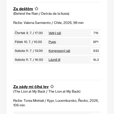
Za deštěm
(Behind the Rain / Detrás de la lluvia)
Režie: Valeria Sarmiento / Chile, 2026, 98 min
Čtvrtek 9. 7. / 17:00
Velký sál
716
Pátek 10. 7. / 10:00
Pupp
8P1
Sobota 11. 7. / 13:00
Kongresový sál
933
Sobota 11. 7. / 16:00
Lázně III
9L3
Za zády mi číhá lev
(The Lion at My Back / The Lion at My Back)
Režie: Tonia Mishiali / Kypr, Lucembursko, Řecko, 2026,
106 min