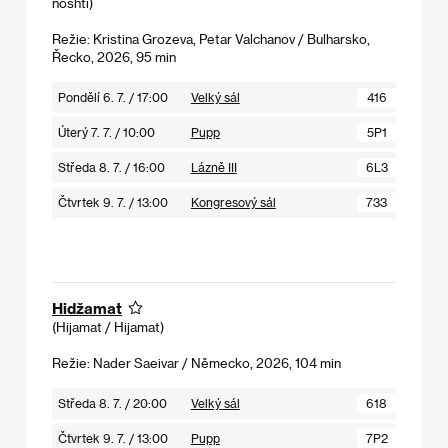
noshti)
Režie: Kristina Grozeva, Petar Valchanov / Bulharsko,
Řecko, 2026, 95 min
Pondělí 6. 7. / 17:00
Velký sál
416
Úterý 7. 7. / 10:00
Pupp
5P1
Středa 8. 7. / 16:00
Lázně III
6L3
Čtvrtek 9. 7. / 13:00
Kongresový sál
733
Hidžamat
(Hijamat / Hijamat)
Režie: Nader Saeivar / Německo, 2026, 104 min
Středa 8. 7. / 20:00
Velký sál
618
Čtvrtek 9. 7. / 13:00
Pupp
7P2