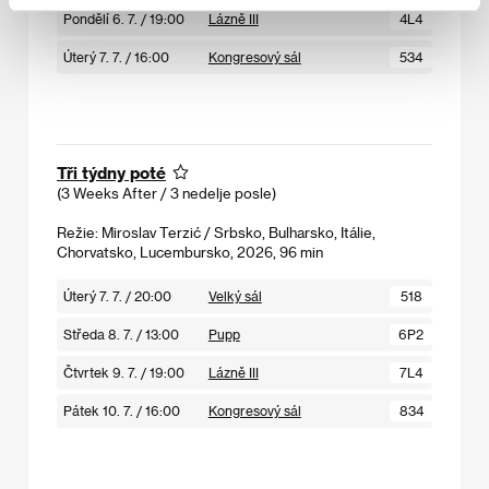
Pondělí 6. 7. / 19:00
Lázně III
4L4
Úterý 7. 7. / 16:00
Kongresový sál
534
Tři týdny poté
(3 Weeks After / 3 nedelje posle)
Režie: Miroslav Terzić / Srbsko, Bulharsko, Itálie,
Chorvatsko, Lucembursko, 2026, 96 min
Úterý 7. 7. / 20:00
Velký sál
518
Středa 8. 7. / 13:00
Pupp
6P2
Čtvrtek 9. 7. / 19:00
Lázně III
7L4
Pátek 10. 7. / 16:00
Kongresový sál
834