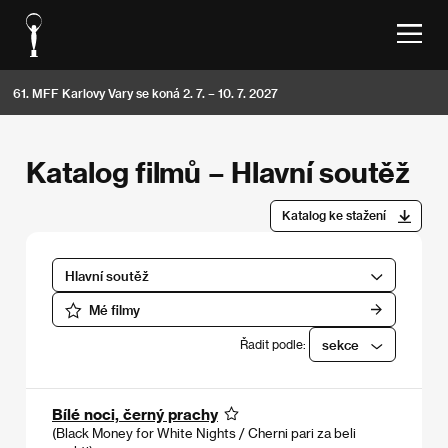
61. MFF Karlovy Vary se koná 2. 7. – 10. 7. 2027
Katalog filmů – Hlavní soutěž
Katalog ke stažení
Hlavní soutěž
Mé filmy
Řadit podle:
sekce
Bílé noci, černý prachy
(Black Money for White Nights / Cherni pari za beli