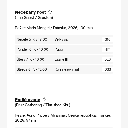
Nečekaný host
(The Guest / Gæsten)
Režie: Mads Mengel / Dánsko, 2026, 100 min
Neděle 5. 7. / 17:00
Velký sál
316
Pondělí 6. 7. / 10:00
Pupp
4P1
Úterý 7. 7. / 16:00
Lázně III
5L3
Středa 8. 7. / 13:00
Kongresový sál
633
Padlé ovoce
(Fruit Gathering / Thit-thee Khu)
Režie: Aung Phyoe / Myanmar, Česká republika, Francie,
2026, 97 min