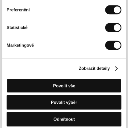
Režie: Ivan Ostrochovský / Slovenská republika, Česká
Preferenční
republika, Maďarsko, 2026, 90 min
Neděle 5. 7. / 20:00
Velký sál
318
Statistické
Pondělí 6. 7. / 13:00
Pupp
4P2
Marketingové
Úterý 7. 7. / 19:00
Lázně III
5L4
Středa 8. 7. / 16:00
Kongresový sál
634
Zobrazit detaily
Povolit vše
Šťastná rodina
(A Happy Family / A Happy Family)
Režie: Jan-Eric Mack / Švýcarsko, 2026, 121 min
Povolit výběr
Sobota 4. 7. / 19:30
Velký sál
217
Odmítnout
Neděle 5. 7. / 13:00
Pupp
3P2