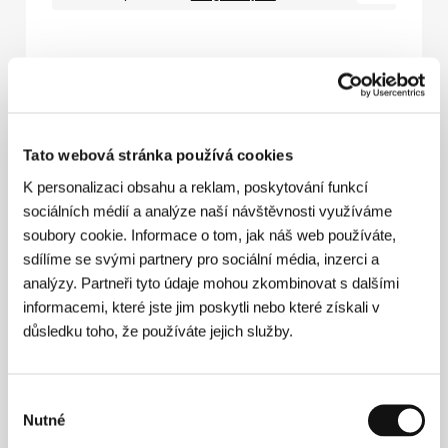
Potrubí
(Pipes / Pipes)
Tato webová stránka používá cookies
Režie: Karim Kassem / Libanon, Katar, Saúdská Arábie,
2025, 114 min
K personalizaci obsahu a reklam, poskytování funkcí
sociálních médií a analýze naší návštěvnosti využíváme
Středa 8. 7. / 17:00
Velký sál
616
soubory cookie. Informace o tom, jak náš web používáte,
Čtvrtek 9. 7. / 10:00
Pupp
7P1
sdílíme se svými partnery pro sociální média, inzerci a
analýzy. Partneři tyto údaje mohou zkombinovat s dalšími
Pátek 10. 7. / 16:00
Lázně III
8L3
informacemi, které jste jim poskytli nebo které získali v
Sobota 11. 7. / 10:30
Kongresový sál
932
důsledku toho, že používáte jejich služby.
Výběr
Nutné
souhlasu
Pramen
(Only Beautiful Things to Look At / Prameň)