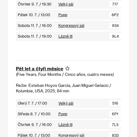
Čtvrtek 9. 7. / 19:30
Velký sál
717
Pátek 10. 7. / 13:00
Pupp
8P2
Sobota 11. 7. / 16:00
Kongresový sál
934
Sobota 11. 7. / 19:00
Lázně III
9L4
Pět let a čtyři měsíce
(Five Years, Four Months / Cinco años, cuatro meses)
Režie: Esteban Hoyos García, Juan Miguel Gelacio /
Kolumbie, USA, 2025, 84 min
Úterý 7. 7. / 17:00
Velký sál
516
Středa 8. 7. / 10:00
Pupp
6P1
Čtvrtek 9. 7. / 16:00
Lázně III
7L3
Pátek 10. 7. / 13:00
Kongresový sál
833