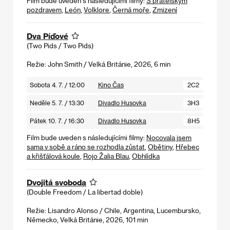
Film bude uveden s následujícími filmy:
S přátelským
pozdravem
,
León
,
Volklore
,
Černá moře
,
Zmizení
Dva Píďové
(Two Pids / Two Pids)
Režie: John Smith / Velká Británie, 2026, 6 min
Sobota 4. 7. / 12:00
Kino Čas
2C2
Neděle 5. 7. / 13:30
Divadlo Husovka
3H3
Pátek 10. 7. / 16:30
Divadlo Husovka
8H5
Film bude uveden s následujícími filmy:
Nocovala jsem
sama v sobě a ráno se rozhodla zůstat
,
Obětiny
,
Hřebec
a křišťálová koule
,
Rojo Žalia Blau
,
Obhlídka
Dvojitá svoboda
(Double Freedom / La libertad doble)
Režie: Lisandro Alonso / Chile, Argentina, Lucembursko,
Německo, Velká Británie, 2026, 101 min