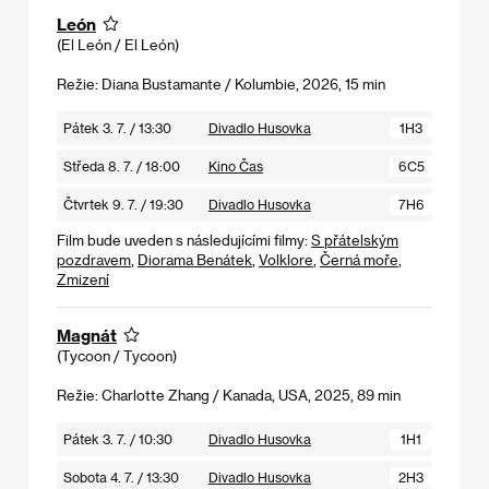
León
(El León / El León)
Režie: Diana Bustamante / Kolumbie, 2026, 15 min
Pátek 3. 7. / 13:30
Divadlo Husovka
1H3
Středa 8. 7. / 18:00
Kino Čas
6C5
Čtvrtek 9. 7. / 19:30
Divadlo Husovka
7H6
Film bude uveden s následujícími filmy:
S přátelským
pozdravem
,
Diorama Benátek
,
Volklore
,
Černá moře
,
Zmizení
Magnát
(Tycoon / Tycoon)
Režie: Charlotte Zhang / Kanada, USA, 2025, 89 min
Pátek 3. 7. / 10:30
Divadlo Husovka
1H1
Sobota 4. 7. / 13:30
Divadlo Husovka
2H3