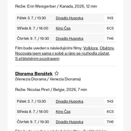
Režie: Erin Weisgerber / Kanada, 2026, 12 min
Pátek 3. 7. / 13:30
Divadlo Husovka
1H3
Středa 8. 7. / 18:00
Kino Čas
6C5
Čtvrtek 9. 7. / 19:30
Divadlo Husovka
7H6
Film bude uveden s následujícími filmy:
Volklore
,
Obětiny
,
Nocovala jsem sama v sobě a ráno se rozhodla zůstat
,
S přátelským pozdravem
Diorama Benátek
(Venezia Diorama / Venezia Diorama)
Režie: Nicolas Piret / Belgie, 2026, 7 min
Pátek 3. 7. / 13:30
Divadlo Husovka
1H3
Středa 8. 7. / 18:00
Kino Čas
6C5
Čtvrtek 9. 7. / 19:30
Divadlo Husovka
7H6