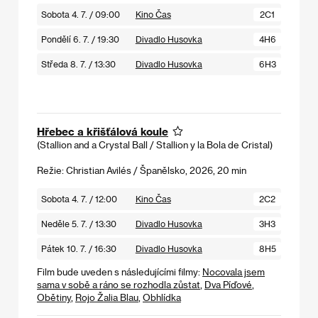
Sobota 4. 7. / 09:00
Kino Čas
2C1
Pondělí 6. 7. / 19:30
Divadlo Husovka
4H6
Středa 8. 7. / 13:30
Divadlo Husovka
6H3
Hřebec a křišťálová koule
(Stallion and a Crystal Ball / Stallion y la Bola de Cristal)
Režie: Christian Avilés / Španělsko, 2026, 20 min
Sobota 4. 7. / 12:00
Kino Čas
2C2
Neděle 5. 7. / 13:30
Divadlo Husovka
3H3
Pátek 10. 7. / 16:30
Divadlo Husovka
8H5
Film bude uveden s následujícími filmy:
Nocovala jsem
sama v sobě a ráno se rozhodla zůstat
,
Dva Píďové
,
Obětiny
,
Rojo Žalia Blau
,
Obhlídka