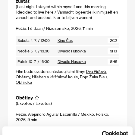
zůstat
(Last night I stayed within myself and this morning
I decided to live here / Vannacht logeerde ik in mijzelf en
vanochtend besloot ik er te blijven wonen)
Režie: Fé Baan / Nizozemsko, 2026, 11 min
Sobota 4. 7. / 12:00
Kino Čas
2C2
Neděle 5. 7. / 13:30
Divadlo Husovka
3H3
Pátek 10. 7. / 16:30
Divadlo Husovka
8H5
Film bude uveden s následujícími filmy:
Dva Píďové
,
Obětiny
,
Hřebec a křišťálová koule
,
Rojo Žalia Blau
,
Obhlídka
Obětiny
(Exvotos / Exvotos)
Režie: Alejandro Aguilar Escamilla / Mexiko, Polsko,
2026, 9 min
Sobota 4. 7. / 12:00
Kino Čas
2C2