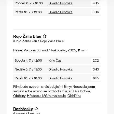
Pondělí 6. 7. / 16:30
Divadlo Husovka
4H5
Pátek 10. 7. / 19:30
Divadlo Husovka
8H6
Rojo Žalia Blau
(Rojo Žalia Blau / Rojo Žalia Blau)
Režie: Viktoria Schmid / Rakousko, 2025, 11 min
Sobota 4. 7. / 12:00
Kino Čas
2C2
Neděle 5. 7. / 13:30
Divadlo Husovka
3H3
Pátek 10. 7. / 16:30
Divadlo Husovka
8H5
Film bude uveden s následujícími filmy:
Nocovala jsem
sama v sobě a ráno se rozhodla zůstat
,
Dva Píďové
,
Obětiny
,
Hřebec a křišťálová koule
,
Obhlídka
Rozbřesky
(Levers / Levers)