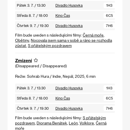
Pátek 3. 7. / 13:30
Divadlo Husovka
1H3
Středa 8. 7. / 18:00
Kino Čas
6C5
Čtvrtek 9. 7. / 19:30
Divadlo Husovka
7H6
Film bude uveden s následujícími filmy:
Černá moře
,
Obětiny
,
Nocovala jsem sama v sobě a ráno se rozhodla
zůstat
,
S přátelským pozdravem
Zmizení
(Disappeared / Disappeared)
Režie: Sohrab Hura / Indie, Nepál, 2025, 6 min
Pátek 3. 7. / 13:30
Divadlo Husovka
1H3
Středa 8. 7. / 18:00
Kino Čas
6C5
Čtvrtek 9. 7. / 19:30
Divadlo Husovka
7H6
Film bude uveden s následujícími filmy:
S přátelským
pozdravem
,
Diorama Benátek
,
León
,
Volklore
,
Černá
moře