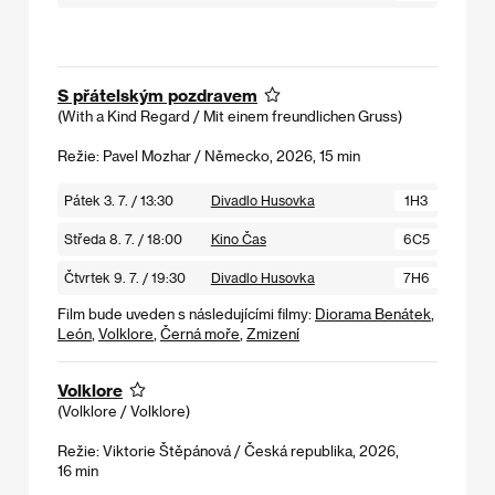
S přátelským pozdravem
(With a Kind Regard / Mit einem freundlichen Gruss)
Režie: Pavel Mozhar / Německo, 2026, 15 min
Pátek 3. 7. / 13:30
Divadlo Husovka
1H3
Středa 8. 7. / 18:00
Kino Čas
6C5
Čtvrtek 9. 7. / 19:30
Divadlo Husovka
7H6
Film bude uveden s následujícími filmy:
Diorama Benátek
,
León
,
Volklore
,
Černá moře
,
Zmizení
Volklore
(Volklore / Volklore)
Režie: Viktorie Štěpánová / Česká republika, 2026,
16 min