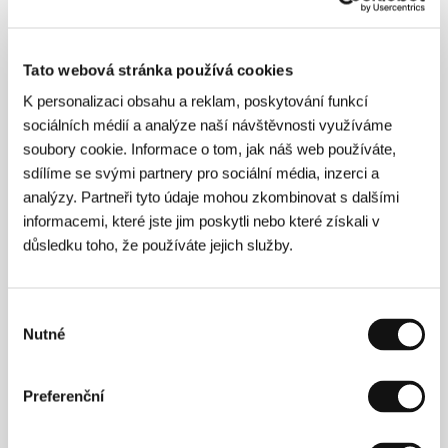
Neděle 5. 7. / 13:30
Divadlo Husovka
3H3
Pátek 10. 7. / 16:30
Divadlo Husovka
8H5
Tato webová stránka používá cookies
Film bude uveden s následujícími filmy:
Nocovala jsem
K personalizaci obsahu a reklam, poskytování funkcí
sama v sobě a ráno se rozhodla zůstat
,
Dva Píďové
,
sociálních médií a analýze naší návštěvnosti využíváme
Hřebec a křišťálová koule
,
Rojo Žalia Blau
,
Obhlídka
soubory cookie. Informace o tom, jak náš web používáte,
sdílíme se svými partnery pro sociální média, inzerci a
Obhlídka
analýzy. Partneři tyto údaje mohou zkombinovat s dalšími
(The Recce / The Recce)
informacemi, které jste jim poskytli nebo které získali v
Režie: Daniel Mann / Velká Británie, Německo, 2026,
důsledku toho, že používáte jejich služby.
16 min
Sobota 4. 7. / 12:00
Kino Čas
2C2
Výběr
Neděle 5. 7. / 13:30
Divadlo Husovka
3H3
Nutné
souhlasu
Pátek 10. 7. / 16:30
Divadlo Husovka
8H5
Film bude uveden s následujícími filmy:
Nocovala jsem
Preferenční
sama v sobě a ráno se rozhodla zůstat
,
Dva Píďové
,
Obětiny
,
Hřebec a křišťálová koule
,
Rojo Žalia Blau