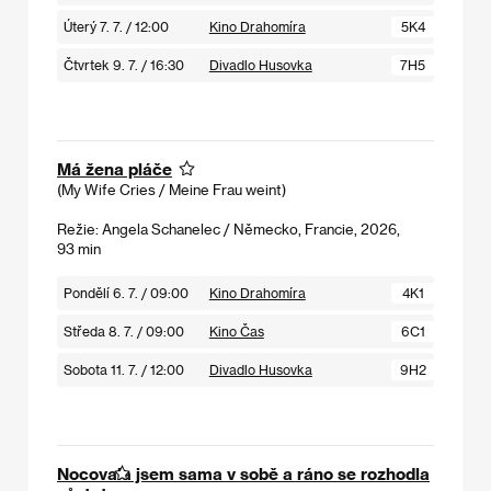
Úterý 7. 7. / 12:00
Kino Drahomíra
5K4
Čtvrtek 9. 7. / 16:30
Divadlo Husovka
7H5
Má žena pláče
(My Wife Cries / Meine Frau weint)
Režie: Angela Schanelec / Německo, Francie, 2026,
93 min
Pondělí 6. 7. / 09:00
Kino Drahomíra
4K1
Středa 8. 7. / 09:00
Kino Čas
6C1
Sobota 11. 7. / 12:00
Divadlo Husovka
9H2
Nocovala jsem sama v sobě a ráno se rozhodla