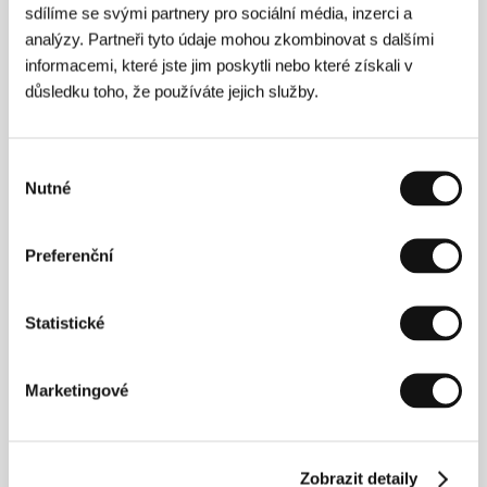
Neděle 5. 7. / 22:30
Velký sál
319
sdílíme se svými partnery pro sociální média, inzerci a
analýzy. Partneři tyto údaje mohou zkombinovat s dalšími
informacemi, které jste jim poskytli nebo které získali v
Tři barvy: Modrá
důsledku toho, že používáte jejich služby.
(Three Colors: Blue / Trois couleurs: Bleu)
Režie: Krzysztof Kieślowski / Francie, Polsko,
Švýcarsko, 1993, 99 min
Výběr
Nutné
souhlasu
Pátek 10. 7. / 11:00
Velký sál
814
Preferenční
Věrná kopie
(Certified Copy / Copie conforme)
Statistické
Režie: Abbas Kiarostami / Francie, Itálie, Belgie, Írán,
2010, 107 min
Marketingové
Čtvrtek 9. 7. / 22:00
Městské divadlo
7D5
Zobrazit detaily