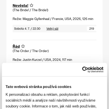
Nevěsta!
(The Bride! / The Bride!)
Režie: Maggie Gyllenhaal / Francie, USA, 2026, 126 min
Sobota 4. 7. / 22:30
Velký sál
219
Řád
(The Order / The Order)
Režie: Justin Kurzel / USA, 2024, 117 min
Úterý 7. 7. / 16:00
Pupp
5P3
Tato webová stránka používá cookies
Špinavé ulice
(Mean Streets / Mean Streets)
K personalizaci obsahu a reklam, poskytování funkcí
sociálních médií a analýze naší návštěvnosti využíváme
Režie: Martin Scorsese / USA, 1973, 112 min
soubory cookie. Informace o tom, jak náš web používáte,