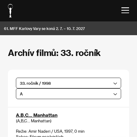
61. MFF Karlovy Vary se koná 2. 7. – 10. 7. 2027
Archív filmů: 33. ročník
33. ročník / 1998
A
A,B,C… Manhattan
(A,B,C… Manhattan)
Režie: Amir Naderi / USA, 1997, 0 min
Sekce:
Fórum nezávislých