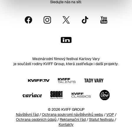
Sledujte nás na síti:
Mezinárodní filmový festival Karlovy Vary
je součástí rodiny KVIFF Group, která zastřešuje i další projekty:
© 2026 KVIFF GROUP
Návštěvní řád
/
Ochrana soukromí návštěvníků webu
/
VOP
/
Ochrana osobních údajů
/
Reklamační řád
/
Statut festivalu
/
Kontakty