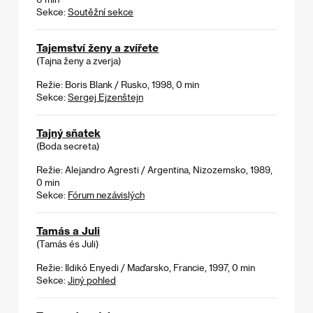
Sekce:
Soutěžní sekce
Tajemství ženy a zvířete
(Tajna ženy a zverja)
Režie: Boris Blank / Rusko, 1998, 0 min
Sekce:
Sergej Ejzenštejn
Tajný sňatek
(Boda secreta)
Režie: Alejandro Agresti / Argentina, Nizozemsko, 1989,
0 min
Sekce:
Fórum nezávislých
Tamás a Juli
(Tamás és Juli)
Režie: Ildikó Enyedi / Maďarsko, Francie, 1997, 0 min
Sekce:
Jiný pohled