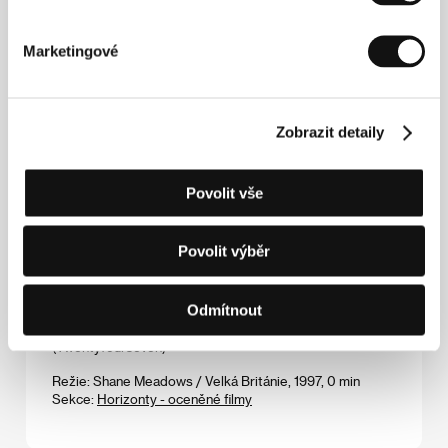
Režie: Daniel Alfredson / Švédsko, 1997, 0 min
Sekce:
Soutěžní sekce
Marketingové
Toba - Pokání
(Toba - Raskajanije)
Zobrazit detaily
Režie: Khalmamed Kakbayev / Turkménie, 1997, 0 min
Sekce:
Na východ od Západu
Povolit vše
Tramvaj
(Villamos)
Povolit výběr
Režie: Márton Nyitrai / Maďarsko, 1997, 0 min
Sekce:
Fórum nezávislých
Odmítnout
Twentyfourseven
(Twentyfourseven)
Režie: Shane Meadows / Velká Británie, 1997, 0 min
Sekce:
Horizonty - oceněné filmy