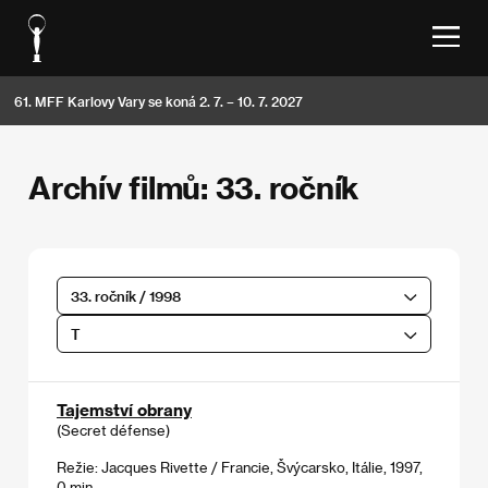
61. MFF Karlovy Vary se koná 2. 7. – 10. 7. 2027
Archív filmů: 33. ročník
33. ročník / 1998
T
Tajemství obrany
(Secret défense)
Režie: Jacques Rivette / Francie, Švýcarsko, Itálie, 1997,
0 min