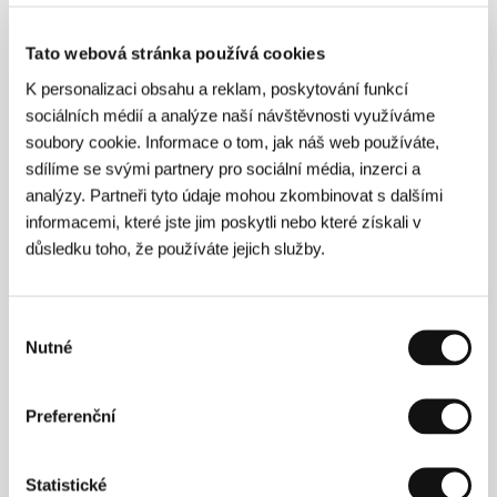
Tělo pro Frankensteina
Tato webová stránka používá cookies
(Flesh for Frankenstein)
K personalizaci obsahu a reklam, poskytování funkcí
Režie: Paul Morrissey / Itálie, USA, 1973, 0 min
sociálních médií a analýze naší návštěvnosti využíváme
Sekce:
Paul Morrisey - profil
soubory cookie. Informace o tom, jak náš web používáte,
sdílíme se svými partnery pro sociální média, inzerci a
Tělo v leso
analýzy. Partneři tyto údaje mohou zkombinovat s dalšími
(Un cos al bosc (Cuerpo en el bosque))
informacemi, které jste jim poskytli nebo které získali v
Režie: Joaquín Jorda / Španělsko, 1996, 0 min
důsledku toho, že používáte jejich služby.
Sekce:
Nový španělský film
Terezín vypadá jako lázeňské město
Výběr
(Theresienstadt sieht aus wie ein Kurort)
Nutné
souhlasu
Režie: Nadya Seelich / Rakousko, 1997, 0 min
Sekce:
Soutěž dokumentárních filmů
Preferenční
Tik-tak
(Tic Tac)
Statistické