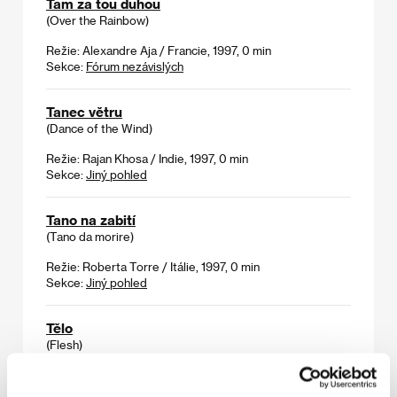
Tam za tou duhou
(Over the Rainbow)
Režie: Alexandre Aja / Francie, 1997, 0 min
Sekce:
Fórum nezávislých
Tanec větru
(Dance of the Wind)
Režie: Rajan Khosa / Indie, 1997, 0 min
Sekce:
Jiný pohled
Tano na zabití
(Tano da morire)
Režie: Roberta Torre / Itálie, 1997, 0 min
Sekce:
Jiný pohled
Tělo
(Flesh)
Režie: Paul Morrissey / USA, 1968, 0 min
Sekce:
Paul Morrisey - profil