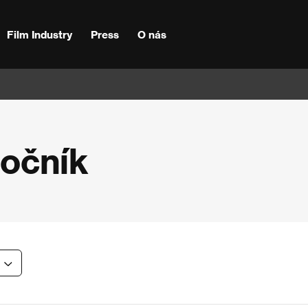
Film Industry
Press
O nás
ročník