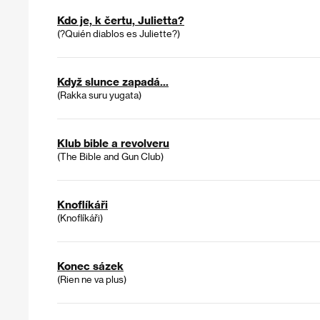
Kdo je, k čertu, Julietta?
(?Quién diablos es Juliette?)
Když slunce zapadá...
(Rakka suru yugata)
Klub bible a revolveru
(The Bible and Gun Club)
Knoflíkáři
(Knoflíkáři)
Konec sázek
(Rien ne va plus)