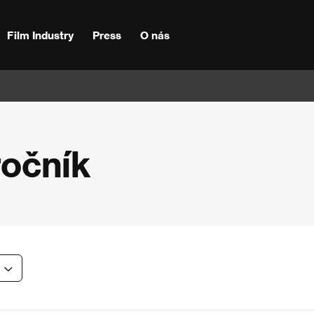
Film Industry
Press
O nás
ročník