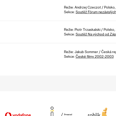
Režie: Andrzej Czeczot / Polsko,
Sekce:
Soutěž Fórum nezávislýc
Režie: Piotr Trzaskalski / Polsko
Sekce:
Soutěž Na východ od Zá
Režie: Jakub Sommer / Česká rep
Sekce:
České filmy 2002-2003