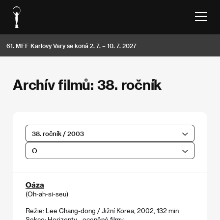
61. MFF Karlovy Vary se koná 2. 7. – 10. 7. 2027
Archív filmů: 38. ročník
38. ročník / 2003
O
Oáza
(Oh-ah-si-seu)
Režie: Lee Chang-dong / Jižní Korea, 2002, 132 min
Sekce:
Horizonty - oceněné filmy