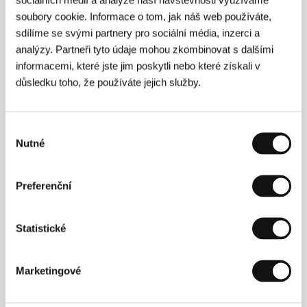
Režie: Gisela Callas / Brazílie, 2001, 11 min
soubory cookie. Informace o tom, jak náš web používáte,
Sekce:
Soutěž Fórum nezávislých
sdílíme se svými partnery pro sociální média, inzerci a
analýzy. Partneři tyto údaje mohou zkombinovat s dalšími
Opera v obývacím pokoji
informacemi, které jste jim poskytli nebo které získali v
(The Man with an Opera House in His Living Room)
důsledku toho, že používáte jejich služby.
Režie: Mira Erdevički / Velká Británie, 2003, 59 min
Sekce:
Soutěž dokumentárních filmů
Výběr
Opuštěný ráj
Nutné
souhlasu
(Edeni i braktisur)
Režie: Eno Milkani / Albánie, 2002, 20 min
Preferenční
Sekce:
Soutěž dokumentárních filmů
Osobní rychlost
Statistické
(Personal Velocity)
Režie: Rebecca Miller / USA, 2002, 86 min
Marketingové
Sekce:
Soutěž Fórum nezávislých
Ostře sledované vlaky