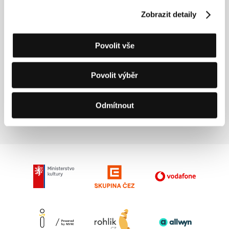
(Ostře sledované vlaky)
Zobrazit detaily
Režie: Jiří Menzel / Československo, 1966, 92 min
Sekce:
Pocta Jiřímu Menzelovi
Povolit vše
Otevřená srdce
(Elsker dig for evigt)
Povolit výběr
Režie: Susanne Bier / Dánsko, 2002, 103 min
Sekce:
Horizonty
Odmítnout