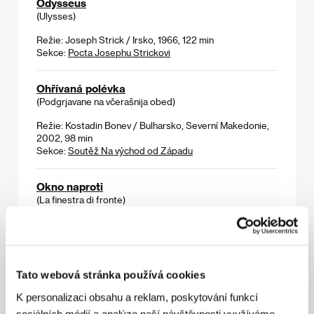
Odysseus
(Ulysses)
Režie: Joseph Strick / Irsko, 1966, 122 min
Sekce:
Pocta Josephu Strickovi
Ohřívaná polévka
(Podgrjavane na včerašnija obed)
Režie: Kostadin Bonev / Bulharsko, Severní Makedonie,
2002, 98 min
Sekce:
Soutěž Na východ od Západu
Okno naproti
(La finestra di fronte)
Režie: Ferzan Ozpetek / Itálie, Velká Británie, Turecko,
Portugalsko, 2003, 106 min
Sekce:
Hlavní soutěž
Tato webová stránka používá cookies
O lásce
K personalizaci obsahu a reklam, poskytování funkcí
(Do Amor)
sociálních médií a analýze naší návštěvnosti využíváme