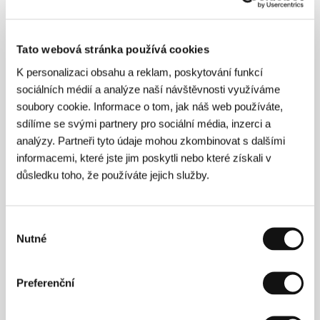
(Roger Dodger)
Režie: Dylan Kidd / USA, 2002, 106 min
Sekce:
Horizonty - oceněné filmy
Tato webová stránka používá cookies
K personalizaci obsahu a reklam, poskytování funkcí
Rózsovy písně
sociálních médií a analýze naší návštěvnosti využíváme
(A Rózsa énekei)
soubory cookie. Informace o tom, jak náš web používáte,
Režie: Andor Szilágyi / Maďarsko, Itálie, 2003, 98 min
sdílíme se svými partnery pro sociální média, inzerci a
Sekce:
Hlavní soutěž
analýzy. Partneři tyto údaje mohou zkombinovat s dalšími
informacemi, které jste jim poskytli nebo které získali v
Růže z Andalusie
důsledku toho, že používáte jejich služby.
(La Chatte Andalouse)
Režie: Gérald Hustache-Mathieu / Francie, 2002, 48 min
Sekce:
Soutěž Fórum nezávislých
Výběr
Nutné
souhlasu
Rychlý film
(Fast Film)
Preferenční
Režie: Virgil Widrich / Rakousko, Lucembursko, 2003,
14 min
Sekce:
Soutěž Fórum nezávislých