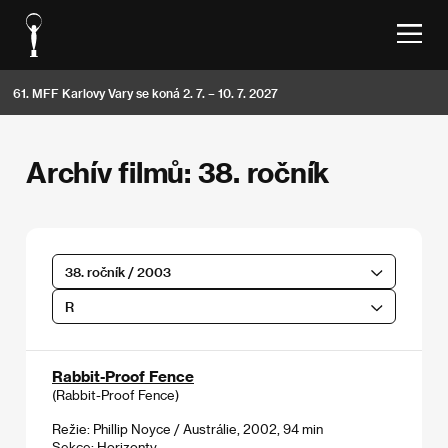
61. MFF Karlovy Vary se koná 2. 7. – 10. 7. 2027
Archív filmů: 38. ročník
38. ročník / 2003
R
Rabbit-Proof Fence
(Rabbit-Proof Fence)
Režie: Phillip Noyce / Austrálie, 2002, 94 min
Sekce:
Horizonty