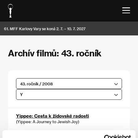
61. MFF Karlovy Vary se koná 2. 7. – 10. 7. 2027
Archív filmů: 43. ročník
43. ročník / 2008
Y
Yippee: Cesta k židovské radosti
(Yippee: A Journey to Jewish Joy)
Režie: Paul Mazursky / USA, 2006, 74 min
Sekce:
Hlavní program - mimo soutěž