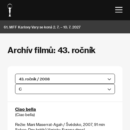
61. MFF Karlovy Vary se koná 2. 7. – 10. 7. 2027
Archív filmů: 43. ročník
43. ročník / 2008
C
Ciao bella
(Ciao bella)
Režie: Mani Maserrat-Agah / Švédsko, 2007, 91 min
Sekce:
Dny kritiků Variety: Evropa dnes!