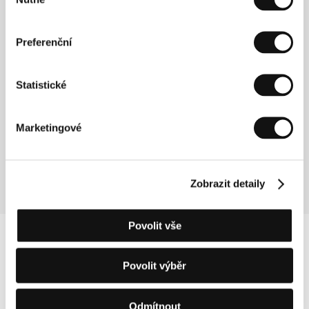
souhlasu
Chlapec A
(Boy A)
Preferenční
Režie: John Crowley / Velká Británie, 2007, 100 min
Sekce:
Jiný pohled
Statistické
Chop Shop
(Chop Shop)
Marketingové
Režie: Ramin Bahrani / USA, 2007, 84 min
Sekce:
Jiný pohled
Zobrazit detaily
Povolit vše
Povolit výběr
Odmítnout