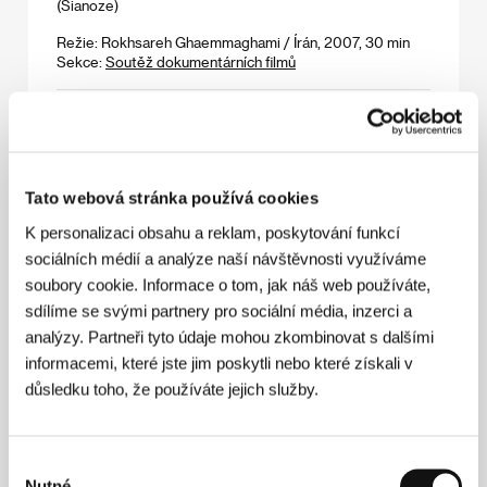
(Sianoze)
Režie: Rokhsareh Ghaemmaghami / Írán, 2007, 30 min
Sekce:
Soutěž dokumentárních filmů
Čas umírat
(Pora umierać)
Režie: Dorota Kędzierzawska / Polsko, 2007, 104 min
Sekce:
Soutěž Na východ od Západu
Tato webová stránka používá cookies
K personalizaci obsahu a reklam, poskytování funkcí
Černý palác
sociálních médií a analýze naší návštěvnosti využíváme
(Lecumberri (El palacio negro))
soubory cookie. Informace o tom, jak náš web používáte,
Režie: Arturo Ripstein / Mexiko, 1976, 105 min
sdílíme se svými partnery pro sociální média, inzerci a
Sekce:
Pocta Arturo Ripsteinovi
analýzy. Partneři tyto údaje mohou zkombinovat s dalšími
informacemi, které jste jim poskytli nebo které získali v
Česnek se vyrovná deseti matkám
důsledku toho, že používáte jejich služby.
(Garlic Is as Good as Ten Mothers)
Režie: Les Blank / USA, 1980, 51 min
Sekce:
Fórum nezávislých - Pocta Lesi Blankovi
Výběr
Nutné