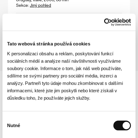
Sekce:
Jiný pohled
Útěk z call centra
(Fuga dal Call Center)
Režie: Federico Rizzo / Itálie, 2008, 90 min
Sekce:
Soutěž Fórum nezávislých
Tato webová stránka používá cookies
K personalizaci obsahu a reklam, poskytování funkcí
sociálních médií a analýze naší návštěvnosti využíváme
soubory cookie. Informace o tom, jak náš web používáte,
sdílíme se svými partnery pro sociální média, inzerci a
analýzy. Partneři tyto údaje mohou zkombinovat s dalšími
informacemi, které jste jim poskytli nebo které získali v
důsledku toho, že používáte jejich služby.
Výběr
Nutné
souhlasu