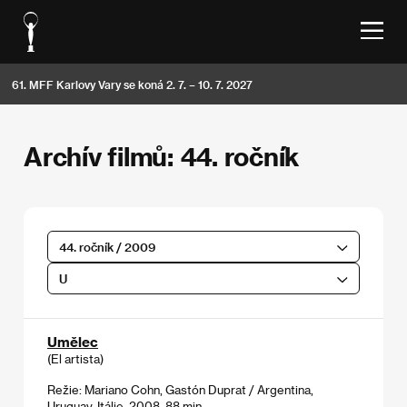
61. MFF Karlovy Vary se koná 2. 7. – 10. 7. 2027
Archív filmů: 44. ročník
44. ročník / 2009
U
Umělec
(El artista)
Režie: Mariano Cohn, Gastón Duprat / Argentina,
Uruguay, Itálie, 2008, 88 min