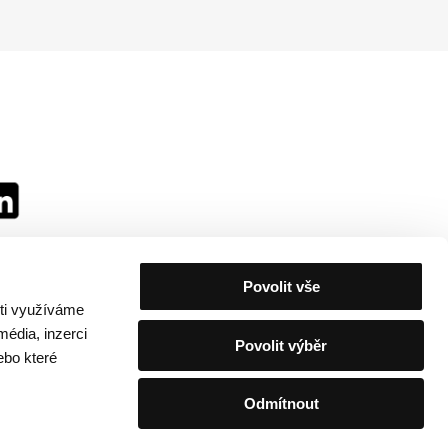
Povolit vše
sti využíváme
média, inzerci
Povolit výběr
ebo které
Odmítnout