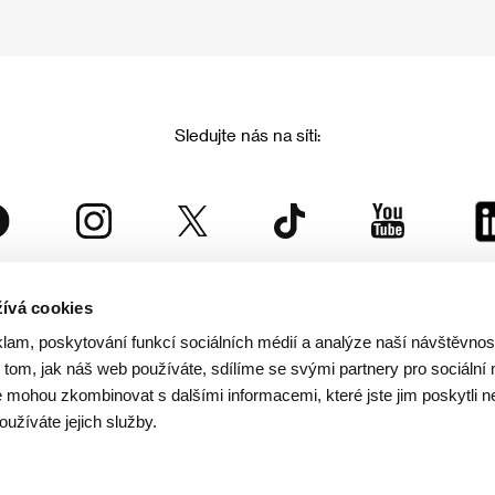
Sledujte nás na síti:
ívá cookies
Mezinárodní filmový festival Karlovy Vary
klam, poskytování funkcí sociálních médií a analýze naší návštěvno
je součástí rodiny KVIFF Group, která zastřešuje i další projekty:
tom, jak náš web používáte, sdílíme se svými partnery pro sociální 
je mohou zkombinovat s dalšími informacemi, které jste jim poskytli n
oužíváte jejich služby.
© 2026 KVIFF GROUP