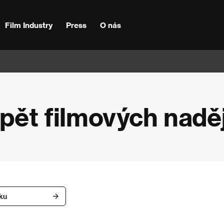
Film Industry
Press
O nás
 pět filmových naděj
íku