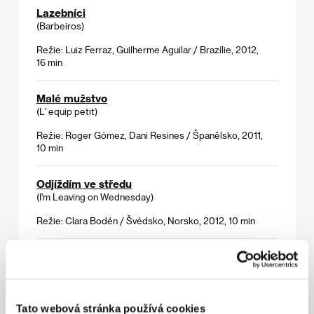
Lazebníci
(Barbeiros)
Režie: Luiz Ferraz, Guilherme Aguilar / Brazílie, 2012,
16 min
Malé mužstvo
(L' equip petit)
Režie: Roger Gómez, Dani Resines / Španělsko, 2011,
10 min
Odjíždím ve středu
(I'm Leaving on Wednesday)
Režie: Clara Bodén / Švédsko, Norsko, 2012, 10 min
Polské iluze
(Polish Illusions)
Režie: Jacob Dammas, Helge Renner / Dánsko, Francie,
Německo, Polsko, 2012, 85 min
Tato webová stránka používá cookies