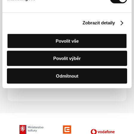
Tohle není Kalifornie
(This Ain't California)
Zobrazit detaily
Režie: Marten Persiel / Německo, 2011, 90 min
Trasy myšlenek
Povolit vše
(Trains of Thoughts)
Režie: Timo Novotny / Rakousko, 2012, 85 min
Povolit výběr
Versailleská královna
(The Queen of Versailles)
Odmítnout
Režie: Lauren Greenfield / USA, 2012, 100 min