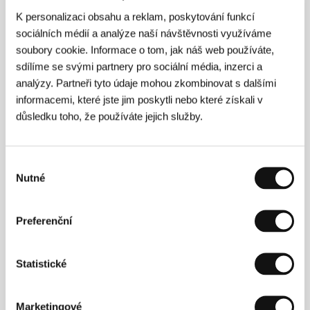
K personalizaci obsahu a reklam, poskytování funkcí
Poslední záchranka v Sofii
sociálních médií a analýze naší návštěvnosti využíváme
(Poslednata lineika na Sofia)
soubory cookie. Informace o tom, jak náš web používáte,
Režie: Ilian Metev / Bulharsko, Chorvatsko, Německo,
sdílíme se svými partnery pro sociální média, inzerci a
2012, 75 min
analýzy. Partneři tyto údaje mohou zkombinovat s dalšími
informacemi, které jste jim poskytli nebo které získali v
Před tebou obnažen
důsledku toho, že používáte jejich služby.
(För dig naken)
Režie: Sara Broos / Švédsko, 2012, 74 min
Výběr
Nutné
souhlasu
Příběh pro Modlinovy
(A Story for the Modlins)
Preferenční
Režie: Sergio Oksman / Španělsko, 2012, 26 min
Soukromý vesmír
Statistické
(Soukromý vesmír)
Režie: Helena Třeštíková / Česká republika, 2012, 83 min
Marketingové