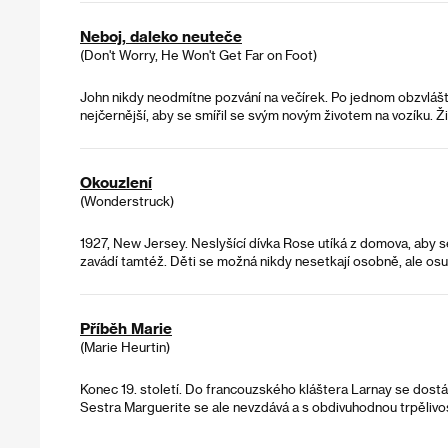
Neboj, daleko neuteče
(Don't Worry, He Won't Get Far on Foot)
John nikdy neodmítne pozvání na večírek. Po jednom obzvlášt
nejčernější, aby se smířil se svým novým životem na vozíku. Ž
Okouzlení
(Wonderstruck)
1927, New Jersey. Neslyšící dívka Rose utíká z domova, aby 
zavádí tamtéž. Děti se možná nikdy nesetkají osobně, ale osu
Příběh Marie
(Marie Heurtin)
Konec 19. století. Do francouzského kláštera Larnay se dostáv
Sestra Marguerite se ale nevzdává a s obdivuhodnou trpělivos