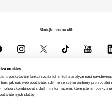
Sledujte nás na síti:
ívá cookies
Mezinárodní filmový festival Karlovy Vary
klam, poskytování funkcí sociálních médií a analýze naší návštěvno
je součástí rodiny KVIFF Group, která zastřešuje i další projekty:
tom, jak náš web používáte, sdílíme se svými partnery pro sociální 
je mohou zkombinovat s dalšími informacemi, které jste jim poskytli n
oužíváte jejich služby.
© 2026 KVIFF GROUP