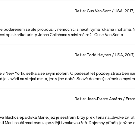
Režie: Gus Van Sant / USA, 2017, 
ě podařeném se ale probouzí v nemocnici s necitlivýma rukama i nohama. N
ivotopis karikaturisty Johna Callahana v mistrné režii Guse Van Santa.
Režie: Todd Haynes / USA, 2017, 
se v New Yorku setkala se svým idolem. O padesát let později ztrácí Ben n
d je zavádí na stejná místa, jen v jiné době. Snově dojemný snímek o myster
Režie: Jean-Pierre Améris / Franc
á hluchoslepá dívka Marie, jež je sestrami brzy překřtěna na „divoké zvířát
tí Marii naučí hmatovou a později i znakovou řeč. Dojemný příběh, jenž se d