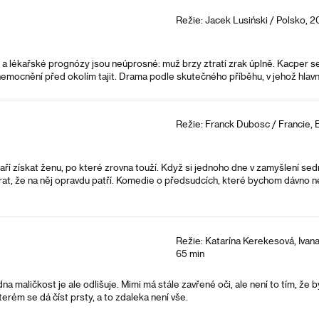
Režie: Jacek Lusiński / Polsko, 2
 a lékařské prognózy jsou neúprosné: muž brzy ztratí zrak úplně. Kacper 
nemocnění před okolím tajit. Drama podle skutečného příběhu, v jehož hlavní
Režie: Franck Dubosc / Francie, B
í získat ženu, po které zrovna touží. Když si jednoho dne v zamyšlení sedn
írat, že na něj opravdu patří. Komedie o předsudcích, které bychom dávno n
Režie: Katarína Kerekesová, Ivan
65 min
na maličkost je ale odlišuje. Mimi má stále zavřené oči, ale není to tím, že
erém se dá číst prsty, a to zdaleka není vše.