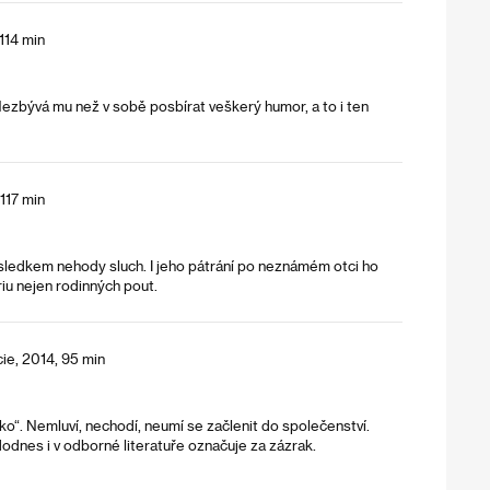
114 min
ezbývá mu než v sobě posbírat veškerý humor, a to i ten
117 min
ásledkem nehody sluch. I jeho pátrání po neznámém otci ho
iu nejen rodinných pout.
ie, 2014, 95 min
ko“. Nemluví, nechodí, neumí se začlenit do společenství.
odnes i v odborné literatuře označuje za zázrak.