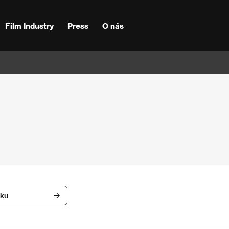
Film Industry
Press
O nás
íku