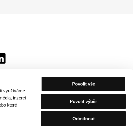
Povolit vše
sti využíváme
média, inzerci
Povolit výběr
ebo které
Odmítnout