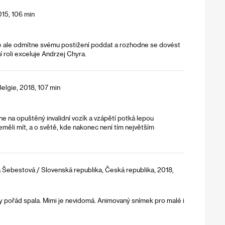
015, 106 min
se ale odmítne svému postižení poddat a rozhodne se dovést
 roli exceluje Andrzej Chyra.
elgie, 2018, 107 min
e na opuštěný invalidní vozík a vzápětí potká lepou
eměli mít, a o světě, kde nakonec není tím největším
a Šebestová / Slovenská republika, Česká republika, 2018,
 by pořád spala. Mimi je nevidomá. Animovaný snímek pro malé i