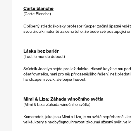
Carte blanche
(Carte Blanche)
Oblíbený středoškolský profesor Kacper začíná špatně vidět
svou třídu k maturitě za cenu toho, že bude své postupující o
Láska bez bariér
(Tout le monde debout)
Svůdník Jocelyn nejde pro lež daleko. Hlavně když se mu podař
ošetřovatelku, není pro něj přirozenějšího řešení, než předst
handicapem vozík, ale bájná lhavost.
Mimi & Líza: Záhada vánočního světla
(Mimi & Líza: Záhada vánočního světla)
Kamarádek, jako jsou Mimi a Líza, je na světě nepřeberně. Jed
velké, který s neobyčejnou hravostí zkoumá úžasný svět, ve kt