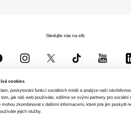
Sledujte nás na síti:
ívá cookies
Mezinárodní filmový festival Karlovy Vary
klam, poskytování funkcí sociálních médií a analýze naší návštěvno
je součástí rodiny KVIFF Group, která zastřešuje i další projekty:
tom, jak náš web používáte, sdílíme se svými partnery pro sociální 
je mohou zkombinovat s dalšími informacemi, které jste jim poskytli n
oužíváte jejich služby.
© 2026 KVIFF GROUP