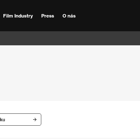
Film Industry
Press
O nás
íku