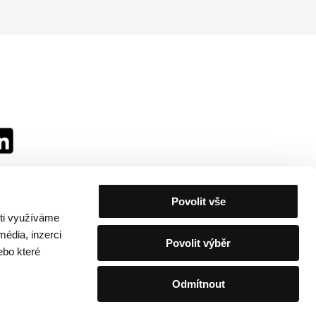
Povolit vše
sti využíváme
média, inzerci
Povolit výběr
ebo které
Odmítnout