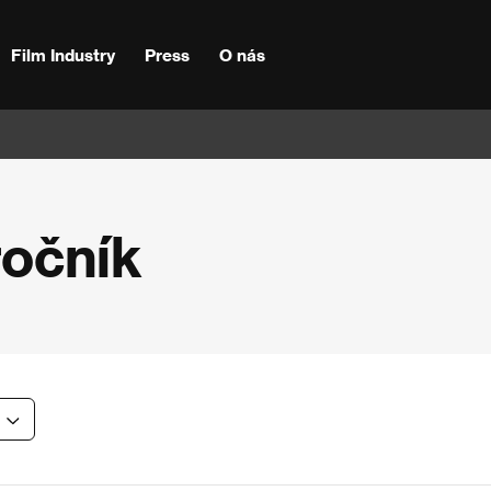
Film Industry
Press
O nás
ročník