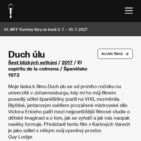
61. MFF Karlovy Vary se koná 2. 7. – 10. 7. 2027
Duch úlu
Archív filmů
Šest blízkých setkání
/
2017
/ El
espíritu de la colmena / Španělsko
1973
Moje láska k filmu
Duch úlu
se od prvního ročníku na
univerzitě v Johannesburgu, kdy mi ho můj filmem
posedlý učitel španělštiny pustil na VHS, nezměnila.
Blyštivé, jantarovým světlem prozářené mistrovské dílo
Víctora Ericeho patří mezi nejpoetičtější filmové studie o
dětské imaginaci a o tom, jak se vytváří a jak nás naopak
navěky formuje. Představit tento film v Karlových Varech
je jako sdílet s někým svůj vysněný prostor.
Guy Lodge