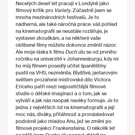
Necelých deset let pracuji v Londýně jako
filmový kritik pro
Variety
. Zúčastnil jsem se
mnoha mezinárodních festivalů. Je to
nádherná, ale také náročná práce: váš pohled
na kinematografii se neustále rozšiřuje, je
vystaven zkouškám, a na některé vaše
oblíbené filmy můžete dokonce změnit názor.
Ale moje láska k filmu
Duch úlu
se od prvního
ročníku na univerzitě v Johannesburgu, kdy mi
ho můj filmem posedlý učitel španělštiny
pustil na VHS, nezměnila. Blyštivé, jantarovým
světlem prozářené mistrovské dílo Víctora
Ericeho patří mezi nejpoetičtější filmové
studie o dětské imaginaci a o tom, jak se
vytváří a jak nás naopak navěky formuje. Je to
jedna z největších ód na kinematografii a její
moc nás, diváky, přitáhnout a pronásledovat
podobně jako mladou Anu, jež se změní po
filmové projekci
Frankensteina
. O několik let
později jsem
Ducha úlu
poprvé zhlédl na