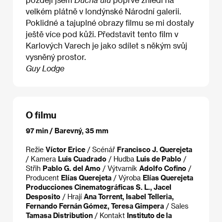
velkém plátně v londýnské Národní galerii.
Poklidné a tajuplné obrazy filmu se mi dostaly
ještě více pod kůži. Představit tento film v
Karlových Varech je jako sdílet s někým svůj
vysněný prostor.
Guy Lodge
O filmu
97 min / Barevný, 35 mm
Režie
Víctor Erice
/ Scénář
Francisco J. Querejeta
/ Kamera
Luis Cuadrado
/ Hudba
Luis de Pablo
/
Střih
Pablo G. del Amo
/ Výtvarník
Adolfo Cofino
/
Producent
Elías Querejeta
/ Výroba
Elías Querejeta
Producciones Cinematográficas S. L., Jacel
Desposito
/ Hrají
Ana Torrent, Isabel Telleria,
Fernando Fernán Gómez, Teresa Gimpera
/ Sales
Tamasa Distribution
/ Kontakt
Instituto de la