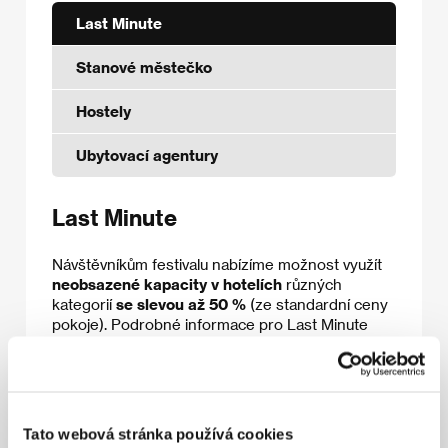
Last Minute
Stanové městečko
Hostely
Ubytovací agentury
Last Minute
Návštěvníkům festivalu nabízíme možnost využít
neobsazené kapacity v hotelích
různých
kategorií
se slevou až 50 %
(ze standardní ceny
pokoje). Podrobné informace pro Last Minute
ubytování na 60. KVIFF budou zveřejněny
koncem června 2026.
V seznamu níže můžete vidět dostupné možnosti
ubytování, které lze
poptat online
nebo
prostřednictvím
lastminute@kviff.com
.
Emailové
Tato webová stránka používá cookies
i online rezervace vyřizujeme
každý den od