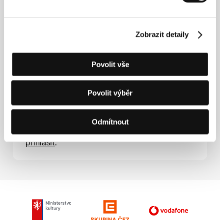
Zobrazit detaily
Povolit vše
Povolit výběr
Vyhledat a poptat ubytování
Odmítnout
Pokud chcete vyhledat možnosti ubytování
pro konkrétní dobu pobytu, je nutné se
přihlásit
.