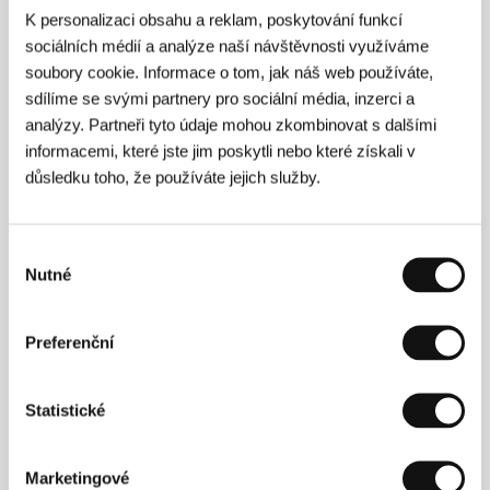
10:00 do 21:00
. Ubytování můžete poptat i
K personalizaci obsahu a reklam, poskytování funkcí
telefonicky na čísle
+420 778 750 839.
sociálních médií a analýze naší návštěvnosti využíváme
Domluva je také možná
osobně na přepážce
soubory cookie. Informace o tom, jak náš web používáte,
Accommodation/Ubytování
v akreditační hale
sdílíme se svými partnery pro sociální média, inzerci a
hotelu Thermal
denně (3.–11. 7.) od 10:00 do
analýzy. Partneři tyto údaje mohou zkombinovat s dalšími
18:00 hodin
.
Pozor: Nabídka ubytování je do poloviny festivalu
informacemi, které jste jim poskytli nebo které získali v
zpravidla limitovaná.
důsledku toho, že používáte jejich služby.
Ve druhé polovině festivalu můžete očekávat více
volných kapacit. Doporučujeme vám tuto stránku
sledovat, ubytovací kapacity pravidelně
Výběr
aktualizujeme.
Nutné
souhlasu
V uvedených zlevněných cenách za pokoj/noc je
zahrnuta snídaně, místní poplatek a 12 % DPH.
Aktuální nabídka volného ubytování na festivalové
Preferenční
dny:
Statistické
Marketingové