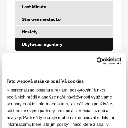
Last Minute
Stanové městečko
Hostely
Ubytovací agentury
Infocentrum města Karlovy Vary
Mariánskolázeňská 2, Karlovy Vary - 360 01
Tato webová stránka používá cookies
tel. číslo: +420 355 321 176, +420 773 290 632
K personalizaci obsahu a reklam, poskytování funkcí
email:
infocentrum@karlovyvary.cz
,
sociálních médií a analýze naší návštěvnosti využíváme
uva@karlovyvary.cz
web:
www.karlovyvary.cz
soubory cookie. Informace o tom, jak náš web používáte,
Klienti mohou využít on-line rezervační systém
sdílíme se svými partnery pro sociální média, inzerci a
zde
.
analýzy. Partneři tyto údaje mohou zkombinovat s dalšími
informacemi, které jste jim poskytli nebo které získali v