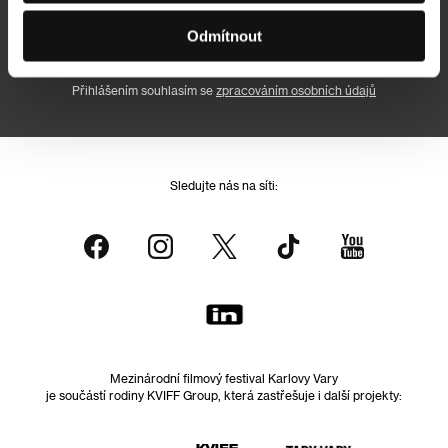
Odmítnout
Přihlásit se k odběru
Přihlášením souhlasím se
zpracováním osobních údajů
Sledujte nás na síti:
Mezinárodní filmový festival Karlovy Vary
je součástí rodiny KVIFF Group, která zastřešuje i další projekty: