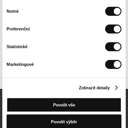
Výběr
Nutné
souhlasu
Preferenční
Statistické
Marketingové
Další partneři
Zobrazit detaily
Newsletter
Povolit vše
Povolit výběr