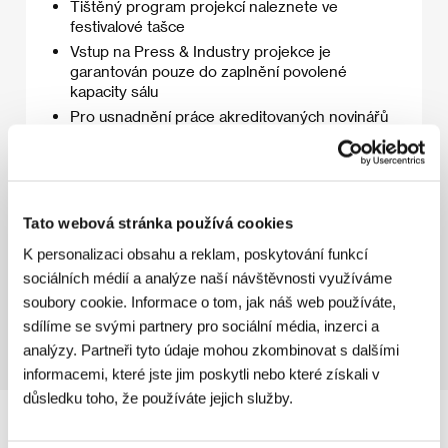
Tištěný program projekcí naleznete ve
festivalové tašce
Vstup na Press & Industry projekce je
garantován pouze do zaplnění povolené
kapacity sálu
Pro usnadnění práce akreditovaných novinářů
na festivalu je seznam Press & Industry
screeningů ke stažení
zde (PDF)
.
Tato webová stránka používá cookies
K personalizaci obsahu a reklam, poskytování funkcí
sociálních médií a analýze naší návštěvnosti využíváme
11. 7. 2026
soubory cookie. Informace o tom, jak náš web používáte,
sdílíme se svými partnery pro sociální média, inzerci a
analýzy. Partneři tyto údaje mohou zkombinovat s dalšími
informacemi, které jste jim poskytli nebo které získali v
důsledku toho, že používáte jejich služby.