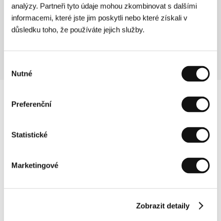
Kinosál A
analýzy. Partneři tyto údaje mohou zkombinovat s dalšími
08:30
6
informacemi, které jste jim poskytli nebo které získali v
Ben’Imana
důsledku toho, že používáte jejich služby.
Kinosál C
09:00
Výběr
Nutné
souhlasu
Preferenční
Statistické
Marketingové
Zobrazit detaily