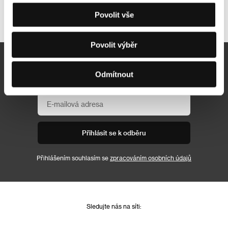
Další partneři
Povolit vše
Povolit výběr
Newsletter
Odmítnout
Přihlásit se k odběru
Přihlášením souhlasím se
zpracováním osobních údajů
Sledujte nás na síti: