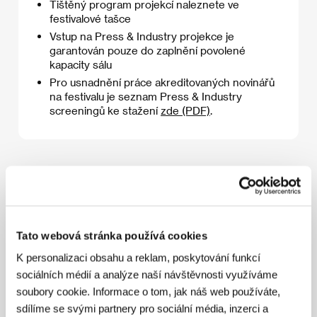
Tištěný program projekcí naleznete ve
festivalové tašce
Vstup na Press & Industry projekce je
garantován pouze do zaplnění povolené
kapacity sálu
Pro usnadnění práce akreditovaných novinářů
na festivalu je seznam Press & Industry
screeningů ke stažení
zde (PDF)
.
8. 7. 2026
Tato webová stránka používá cookies
08:00
09:00
K personalizaci obsahu a reklam, poskytování funkcí
Hidžamat
sociálních médií a analýze naší návštěvnosti využíváme
Kongresový sál
08:30
soubory cookie. Informace o tom, jak náš web používáte,
sdílíme se svými partnery pro sociální média, inzerci a
Ať žije Carmen!