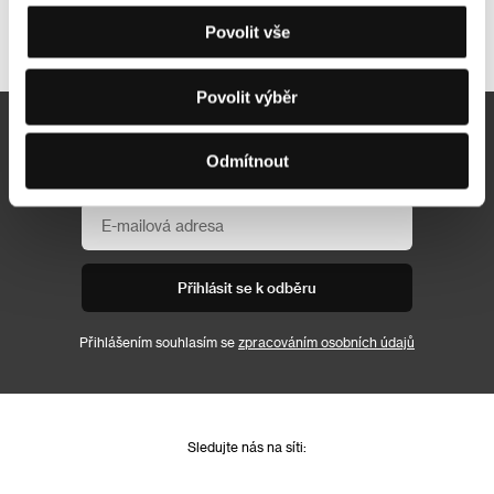
Další partneři
Povolit vše
Povolit výběr
Newsletter
Odmítnout
Přihlásit se k odběru
Přihlášením souhlasím se
zpracováním osobních údajů
Sledujte nás na síti: