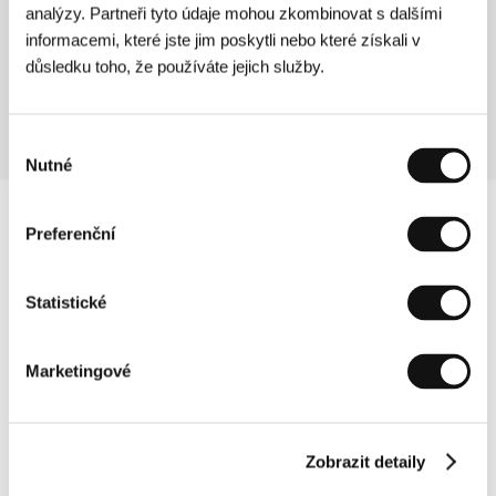
Kinosál A
analýzy. Partneři tyto údaje mohou zkombinovat s dalšími
08:30
informacemi, které jste jim poskytli nebo které získali v
Spolužáci
důsledku toho, že používáte jejich služby.
Kinosál C
09:00
Výběr
Nutné
souhlasu
Preferenční
Statistické
Marketingové
Zobrazit detaily