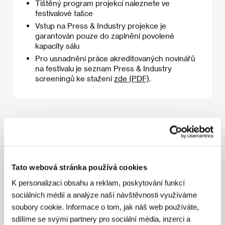
Tištěný program projekcí naleznete ve
festivalové tašce
Vstup na Press & Industry projekce je
garantován pouze do zaplnění povolené
kapacity sálu
Pro usnadnění práce akreditovaných novinářů
na festivalu je seznam Press & Industry
screeningů ke stažení
zde (PDF)
.
4. 7. 2026
Tato webová stránka používá cookies
08:00
09:00
K personalizaci obsahu a reklam, poskytování funkcí
Chica Checa
sociálních médií a analýze naší návštěvnosti využíváme
Kongresový sál
08:30
soubory cookie. Informace o tom, jak náš web používáte,
sdílíme se svými partnery pro sociální média, inzerci a
Horký pramen