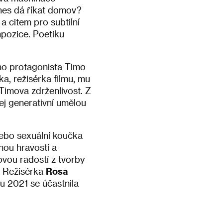
dnes dá říkat domov?
 citem pro subtilní
mpozice. Poetiku
ho protagonista Timo
a, režisérka filmu, mu
e Timova zdrženlivost. Z
ej generativní umělou
nebo sexuální koučka
nou hravostí a
ovou radostí z tvorby
. Režisérka
Rosa
 2021 se účastnila