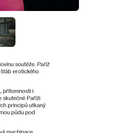
lovinu soutěže.
Paříž
štáb erotického
, přítomnosti i
e skutečné Paříži
ých principů utkaný
evnou půdu pod
dává machinace