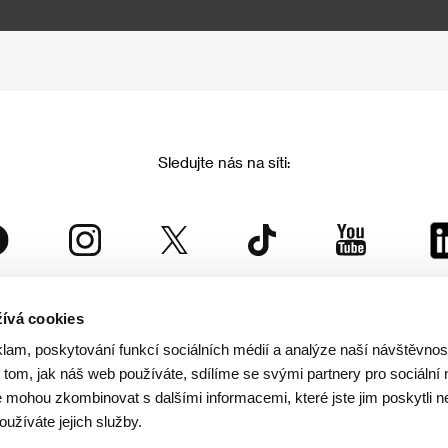
Sledujte nás na síti:
ívá cookies
Mezinárodní filmový festival Karlovy Vary
klam, poskytování funkcí sociálních médií a analýze naší návštěvno
je součástí rodiny KVIFF Group, která zastřešuje i další projekty:
tom, jak náš web používáte, sdílíme se svými partnery pro sociální 
je mohou zkombinovat s dalšími informacemi, které jste jim poskytli n
oužíváte jejich služby.