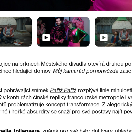
jice na prknech Městského divadla otevírá druhou po
cizince hledající domov,
Můj kamarád pornohvězda
zase 
si pohrávající snímek
Paříž Paříž
rozplývá linie minulosti
 v konturách čínské repliky francouzské metropole i v
antů problematizuje koncept transformace. Z alegorick
é i hořké absurdity se snaží pro své postavy najít p
belle Tollenaere
, známá pro své hybridní tvary, ohle