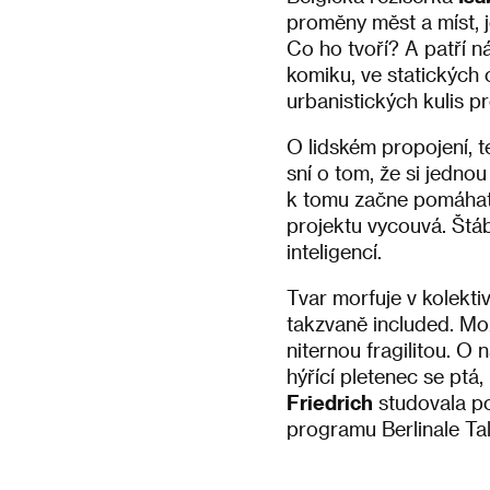
proměny měst a míst, 
Co ho tvoří? A patří 
komiku, ve statických
urbanistických kulis pr
O lidském propojení, te
sní o tom, že si jedno
k tomu začne pomáhat. Č
projektu vycouvá. Štá
inteligencí.
Tvar morfuje v kolekti
takzvaně included. Moz
niternou fragilitou. O
hýřící pletenec se pt
Friedrich
studovala po
programu Berlinale Tal