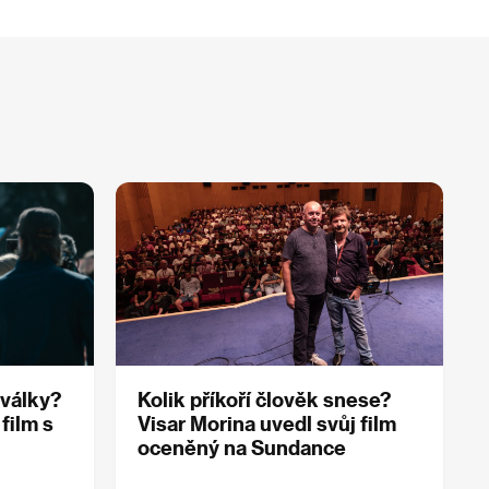
 války?
Kolik příkoří člověk snese?
film s
Visar Morina uvedl svůj film
oceněný na Sundance