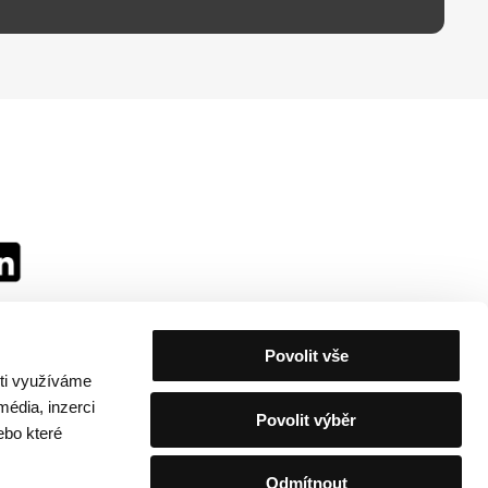
Povolit vše
sti využíváme
média, inzerci
Povolit výběr
ebo které
Odmítnout