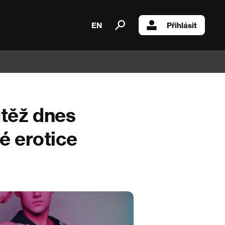
EN
Přihlásit
utěž dnes
é erotice