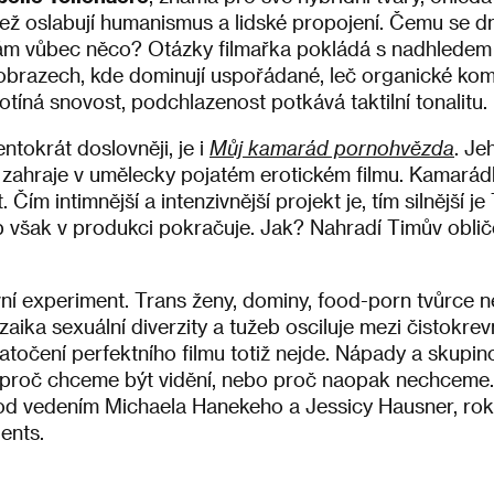
jež oslabují humanismus a lidské propojení. Čemu se 
nám vůbec něco? Otázky filmařka pokládá s nadhledem a
 obrazech, kde dominují uspořádané, leč organické ko
otíná snovost, podchlazenost potkává taktilní tonalitu.
ntokrát doslovněji, je i
Můj kamarád pornohvězda
. Je
u zahraje v umělecky pojatém erotickém filmu. Kamarádk
ím intimnější a intenzivnější projekt je, tím silnější j
b však v produkci pokračuje. Jak? Nahradí Timův oblič
vní experiment. Trans ženy, dominy, food-porn tvůrce 
aika sexuální diverzity a tužeb osciluje mezi čistokrev
 natočení perfektního filmu totiž nejde. Nápady a skupin
á, proč chceme být vidění, nebo proč naopak nechceme
d vedením Michaela Hanekeho a Jessicy Hausner, roku
ents.