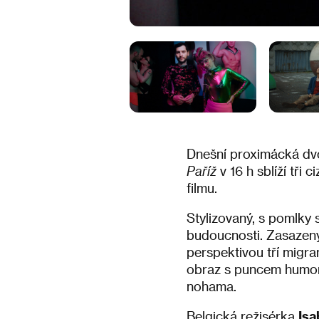
Dnešní proximácká dvo
Paříž
v 16 h sblíží tři 
filmu.
Stylizovaný, s pomlky 
budoucnosti. Zasazený
perspektivou tří migr
obraz s puncem humorn
nohama.
Belgická režisérka ​
Isa