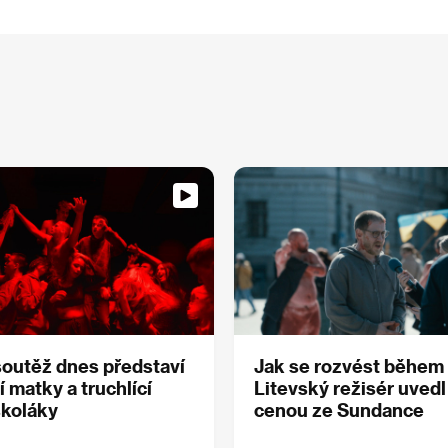
soutěž dnes představí
Jak se rozvést během
í matky a truchlící
Litevský režisér uvedl 
školáky
cenou ze Sundance