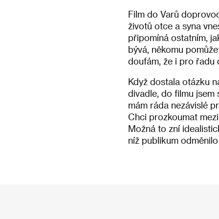
Film do Varů doprovod
životů otce a syna vnes
připomíná ostatním, ja
bývá, někomu pomůžete,
doufám, že i pro řadu 
Když dostala otázku na
divadle, do filmu jse
mám ráda nezávislé pr
Chci prozkoumat mezilid
Možná to zní idealisti
níž publikum odměnilo 