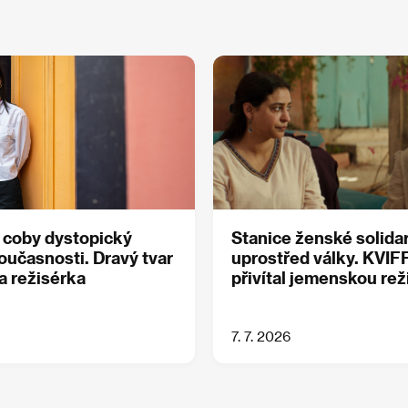
 coby dystopický
Stanice ženské solidar
oučasnosti. Dravý tvar
uprostřed války. KVIF
la režisérka
přivítal jemenskou re
7. 7. 2026