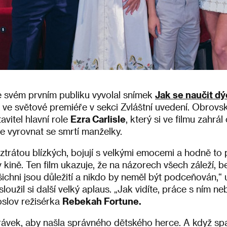
e svém prvním publiku vyvolal snímek
J
ak se naučit d
 ve světové premiéře v sekci Zvláštní uvedení. Obrovský
vitel hlavní role
Ezra Carlisle
, který si ve filmu zahrá
e vyrovnat se smrtí manželky.
d ztrátou blízkých, bojují s velkými emocemi a hodně to 
ď v kině. Ten film ukazuje, že na názorech všech záleží, b
šichni jsou důležití a nikdo by neměl být podceňován,“ 
sloužil si další velký aplaus. „Jak vidíte, práce s ním ne
slov režisérka
Rebekah Fortune.
rávek, aby našla správného dětského herce. A když spatř