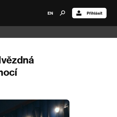
EN
Přihlásit
 Hvězdná
mocí