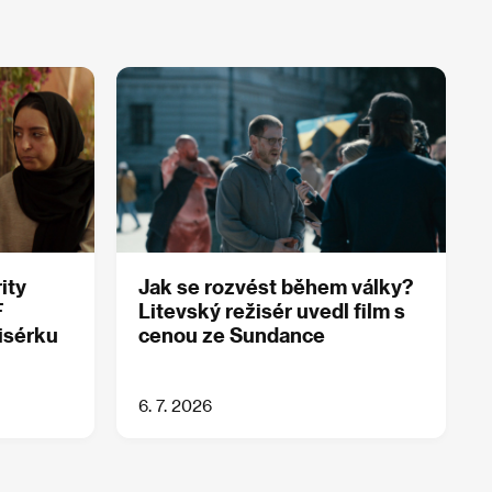
ity
Jak se rozvést během války?
F
Litevský režisér uvedl film s
žisérku
cenou ze Sundance
6. 7. 2026