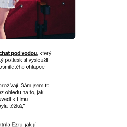
ýchat pod vodou
, který
 potlesk si vysloužil
l osmiletého chlapce,
prožívají. Sám jsem to
ez ohledu na to, jak
uvedl k filmu
byla těžká,“
ila Ezru, jak jí