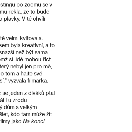
 castingu po zoomu se v
mu řekla, že to bude
 plavky. V té chvíli
ě velmi kvitovala.
sem byla kreativní, a to
 snazší než být sama
ěmž si lidé mohou říct
terý nebyl jen pro mě,
 o tom a hajte své
í,“ vyzvala filmařka.
 se jeden z diváků ptal
ál i u zrodu
ný dům s velkým
šlet, kdo tam může žít
 filmy jako
Na konci