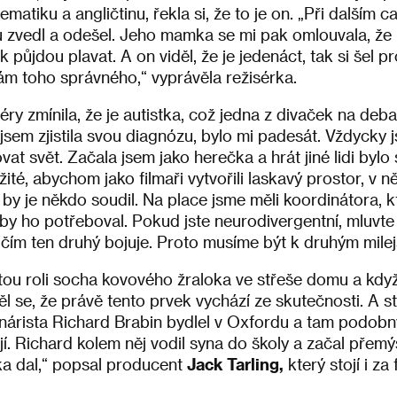
matiku a angličtinu, řekla si, že to je on. „Při dalším
u zvedl a odešel. Jeho mamka se mi pak omlouvala, že 
 půjdou plavat. A on viděl, že je jedenáct, tak si šel pro
 mám toho správného,“ vyprávěla režisérka.
ry zmínila, že je autistka, což jedna z divaček na debat
jsem zjistila svou diagnózu, bylo mi padesát. Vždycky j
t svět. Začala jsem jako herečka a hrát jiné lidi bylo
té, abychom jako filmaři vytvořili laskavý prostor, v n
ž by je někdo soudil. Na place jsme měli koordinátora, k
 by ho potřeboval. Pokud jste neurodivergentní, mluvte
 čím ten druhý bojuje. Proto musíme být k druhým milejš
tou roli socha kovového žraloka ve střeše domu a když
l se, že právě tento prvek vychází ze skutečnosti. A st
nárista Richard Brabin bydlel v Oxfordu a tam podob
jí. Richard kolem něj vodil syna do školy a začal přemý
ka dal,“ popsal producent
Jack Tarling,
který stojí i za