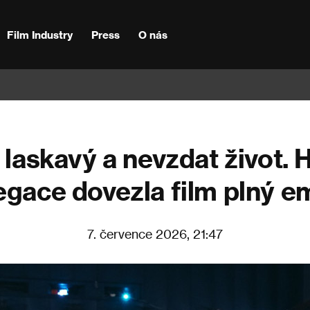
Film Industry
Press
O nás
 laskavý a nevzdat život.
egace dovezla film plný e
7. července 2026, 21:47