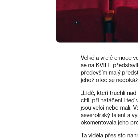
Velké a vřelé emoce v
se na KVIFF představil
především malý předsta
jehož otec se nedokáž
„Lidé, kteří truchlí na
cítil, při natáčení i te
jsou velcí nebo malí. V
severoirský talent a vy
okomentovala jeho pro
Ta viděla přes sto nah