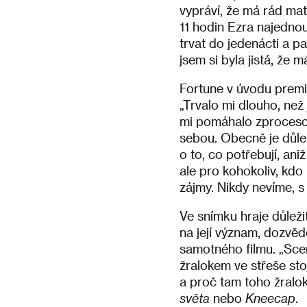
vypráví, že má rád mate
11 hodin Ezra najedno
trvat do jedenácti a pak
jsem si byla jistá, že
Fortune v úvodu premié
„Trvalo mi dlouho, než 
mi pomáhalo zprocesova
sebou. Obecně je důleži
o to, co potřebují, ani
ale pro kohokoliv, kdo
zájmy. Nikdy nevíme, s
Ve snímku hraje důleži
na její význam, dozvědě
samotného filmu. „Sce
žralokem ve střeše sto
a proč tam toho žralo
světa
nebo
Kneecap
.