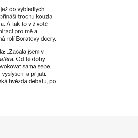
, jež do vybledlých
přináší trochu kouzla,
. A tak to v životě
pirací pro mě a
ná rolí Boratovy dcery.
la: „Začala jsem v
aféra
. Od té doby
rovokovat sama sebe.
vyslyšeni a přijati.
rská hvězda debatu, po