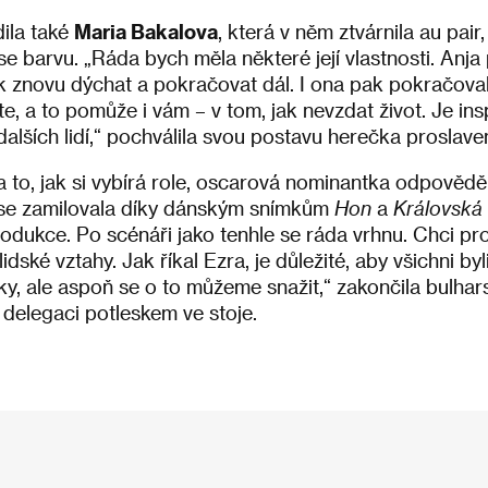
ila také
Maria Bakalova
, která v něm ztvárnila au pair
e barvu. „Ráda bych měla některé její vlastnosti. Anja 
k znovu dýchat a pokračovat dál. I ona pak pokračovala
 a to pomůže i vám – v tom, jak nevzdat život. Je ins
dalších lidí,“ pochválila svou postavu herečka proslave
 to, jak si vybírá role, oscarová nominantka odpovědě
m se zamilovala díky dánským snímkům
Hon
a
Královská 
odukce. Po scénáři jako tenhle se ráda vrhnu. Chci p
ské vztahy. Jak říkal Ezra, je důležité, aby všichni byli 
cky, ale aspoň se o to můžeme snažit,“ zakončila bulha
delegaci potleskem ve stoje.