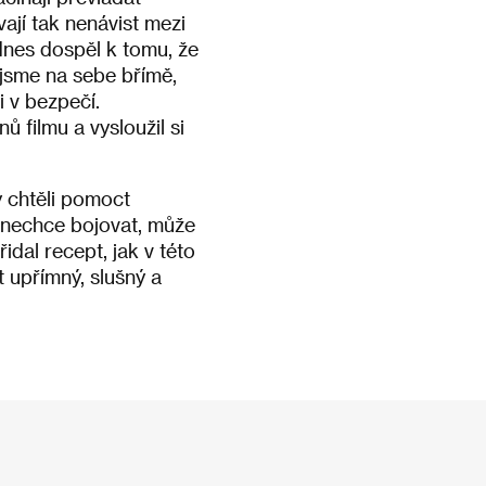
ávají tak nenávist mezi
dnes dospěl k tomu, že
 jsme na sebe břímě,
i v bezpečí.
ů filmu a vysloužil si
by chtěli pomoct
o nechce bojovat, může
dal recept, jak v této
ýt upřímný, slušný a