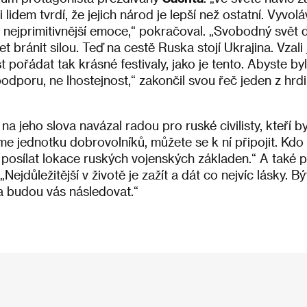
i lidem tvrdí, že jejich národ je lepší než ostatní. Vyvol
a nejprimitivnější emoce,“ pokračoval. „Svobodný svět 
bránit silou. Teď na cestě Ruska stojí Ukrajina. Vzali
pořádat tak krásné festivaly, jako je tento. Abyste byl
dporu, ne lhostejnost,“ zakončil svou řeč jeden z hrdin
k
na jeho slova navázal radou pro ruské civilisty, kteří 
me jednotku dobrovolníků, můžete se k ní připojit. Kd
osílat lokace ruských vojenských základen.“ A také při
Nejdůležitější v životě je zažít a dát co nejvíc lásky. B
 a budou vás následovat.“