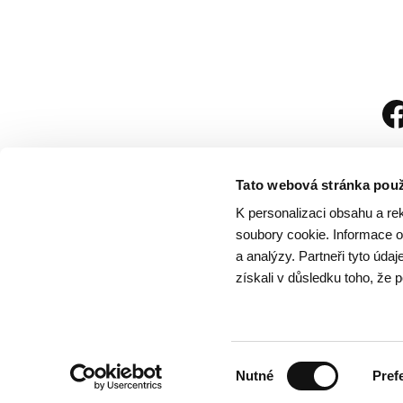
Tato webová stránka použ
K personalizaci obsahu a re
soubory cookie. Informace o 
a analýzy. Partneři tyto úda
získali v důsledku toho, že p
Návštěvní řád
/
Och
Výběr
Nutné
Pref
souhlasu