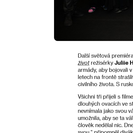
Další světová premiér
život
režisérky
Juliie 
armády, aby bojovali 
letech na frontě strašl
civilního života. S rus
Všichni tři přijeli s f
dlouhých ovacích ve st
nevnímala jako svou vál
umožnila, aby se ta vál
člověk nedělal nic. Dn
svou,“ připomněl divá