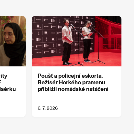
ity
Poušť a policejní eskorta.
F
Režisér Horkého pramenu
žisérku
přiblížil nomádské natáčení
6. 7. 2026