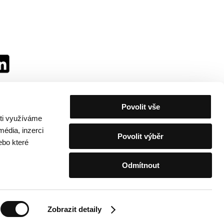
Povolit vše
sti využíváme
média, inzerci
Povolit výběr
ebo které
Odmítnout
festivalu
/
Kontakty
Zobrazit detaily