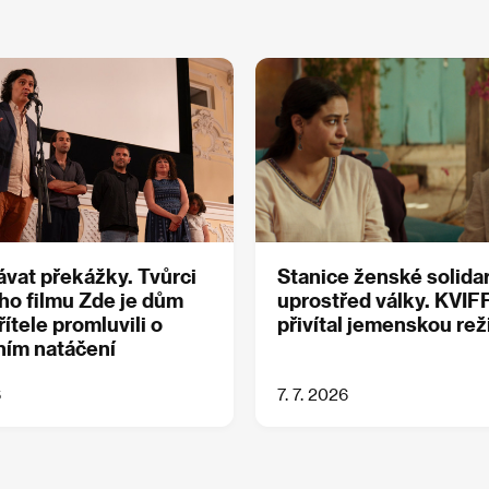
vat překážky. Tvůrci
Stanice ženské solidar
ho filmu Zde je dům
uprostřed války. KVIF
ítele promluvili o
přivítal jemenskou re
ním natáčení
6
7. 7. 2026