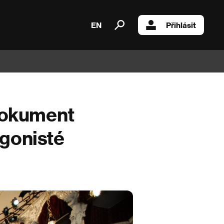
EN
Přihlásit
 Dokument
agonisté