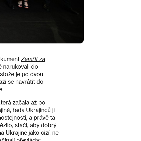
Dokument
Zemřít za
ě narukovali do
estože je po dvou
aží se navrátit do
e.
 která začala až po
ině, řada Ukrajinců ji
hostejností, a právě ta
ězilo, stačí, aby dobrý
 Ukrajině jako cizí, ne
ačínají převládat