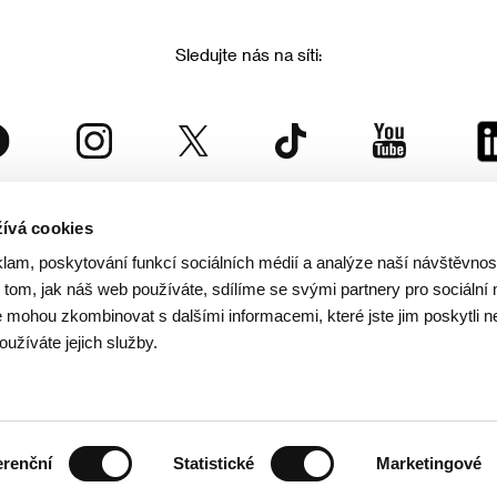
Sledujte nás na síti:
ívá cookies
Mezinárodní filmový festival Karlovy Vary
klam, poskytování funkcí sociálních médií a analýze naší návštěvno
je součástí rodiny KVIFF Group, která zastřešuje i další projekty:
tom, jak náš web používáte, sdílíme se svými partnery pro sociální 
je mohou zkombinovat s dalšími informacemi, které jste jim poskytli n
oužíváte jejich služby.
© 2026 KVIFF GROUP
rana soukromí návštěvníků webu
/
VOP
/
Ochrana osobních údajů
/
Reklamační řád
/
Statut 
erenční
Statistické
Marketingové