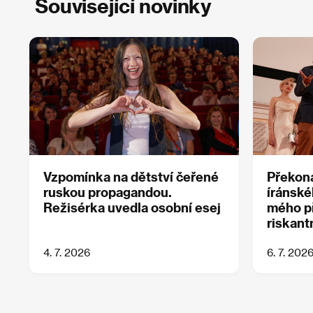
Související novinky
Vzpomínka na dětství čeřené
Překoná
ruskou propagandou.
íránské
Režisérka uvedla osobní esej
mého př
riskant
4. 7. 2026
6. 7. 202