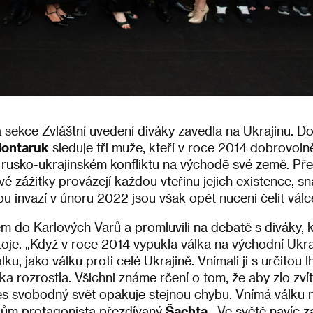
a sekce Zvláštní uvedení diváky zavedla na Ukrajinu. 
Hontaruk
sleduje tři muže, kteří v roce 2014 dobrovoln
v rusko-ukrajinském konfliktu na východě své země. Př
ivé zážitky provázejí každou vteřinu jejich existence, sn
kou invazí v únoru 2022 jsou však opět nuceni čelit válc
ilmem do Karlových Varů a promluvili na debatě s diváky,
oje. „Když v roce 2014 vypukla válka na východní Ukraj
ku, jako válku proti celé Ukrajině. Vnímali ji s určitou l
ka rozrostla. Všichni známe rčení o tom, že aby zlo zvít
es svobodný svět opakuje stejnou chybu. Vnímá válku na
kům protagonista přezdívaný
Šachta
. „Ve světě navíc z