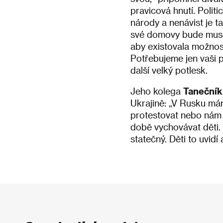
pravicová hnutí. Politic
národy a nenávist je t
své domovy bude muset 
aby existovala možnost 
Potřebujeme jen vaši po
další velký potlesk.
Jeho kolega
Taneční
Ukrajině: „V Rusku má
protestovat nebo nám p
době vychovávat děti. „
statečný. Děti to uvidí