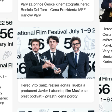
MFF
Vary za přínos České kinematografii, herec
Benicio Del Toro - Cena Prezidenta MFF
Karlovy Vary
Herec
Cena 
světo
Polív
Vary 
Benic
Karlo
us -
Herec Vito Sanz, režisér Jonás Trueba a
v
producent Javier Lafuente, film Musíte se
vy
přijet podívat - Zvláštní cena poroty
herec
MFF