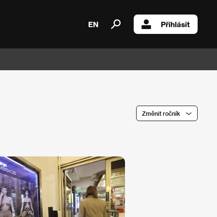
EN
Přihlásit
Změnit ročník