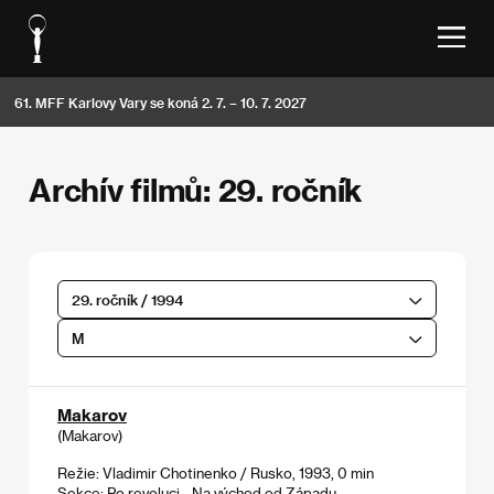
61. MFF Karlovy Vary se koná 2. 7. – 10. 7. 2027
Archív filmů: 29. ročník
29. ročník / 1994
M
Makarov
(Makarov)
Režie: Vladimir Chotinenko / Rusko, 1993, 0 min
Sekce:
Po revoluci - Na východ od Západu