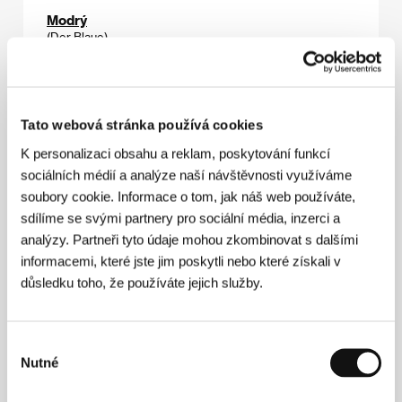
Modrý
(Der Blaue)
Režie: Lienhard Wawrzyn / Německo, 1993, 0 min
Sekce:
Informativní sekce
Tato webová stránka používá cookies
Možnosti dialogu
(Možnosti dialogu)
K personalizaci obsahu a reklam, poskytování funkcí
sociálních médií a analýze naší návštěvnosti využíváme
Režie: Jan Švankmajer / Česká republika, 1982, 0 min
Sekce:
Portrét - Jan Švankmajer
soubory cookie. Informace o tom, jak náš web používáte,
sdílíme se svými partnery pro sociální média, inzerci a
Můj rodný bratr
analýzy. Partneři tyto údaje mohou zkombinovat s dalšími
(Mi hermano del Alma)
informacemi, které jste jim poskytli nebo které získali v
důsledku toho, že používáte jejich služby.
Režie: Mariano Barroso / Španělsko, 1993, 0 min
Sekce:
Soutěžní sekce
Výběr
Muži lžou
Nutné
(Men Lie)
souhlasu
Režie: John Andrew Gallagher / USA, 1994, 0 min