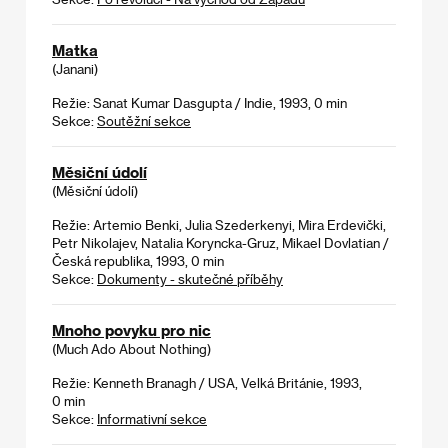
Matka
(Janani)
Režie: Sanat Kumar Dasgupta / Indie, 1993, 0 min
Sekce:
Soutěžní sekce
Měsiční údolí
(Měsiční údolí)
Režie: Artemio Benki, Julia Szederkenyi, Mira Erdevički,
Petr Nikolajev, Natalia Koryncka-Gruz, Mikael Dovlatian /
Česká republika, 1993, 0 min
Sekce:
Dokumenty - skutečné příběhy
Mnoho povyku pro nic
(Much Ado About Nothing)
Režie: Kenneth Branagh / USA, Velká Británie, 1993,
0 min
Sekce:
Informativní sekce