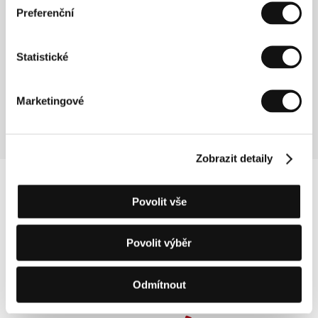
Sekce:
Soutěžní sekce
Preferenční
Mužné hry
Statistické
(Mužné hry)
Režie: Jan Švankmajer / Česká republika, 1988, 0 min
Sekce:
Portrét - Jan Švankmajer
Marketingové
Zobrazit detaily
Povolit vše
Povolit výběr
Odmítnout