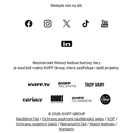
Sledujte nás na síti:
Mezinárodní filmový festival Karlovy Vary
je součástí rodiny KVIFF Group, která zastřešuje i další projekty:
© 2026 KVIFF GROUP
Návštěvní řád
/
Ochrana soukromí návštěvníků webu
/
VOP
/
Ochrana osobních údajů
/
Reklamační řád
/
Statut festivalu
/
Kontakty