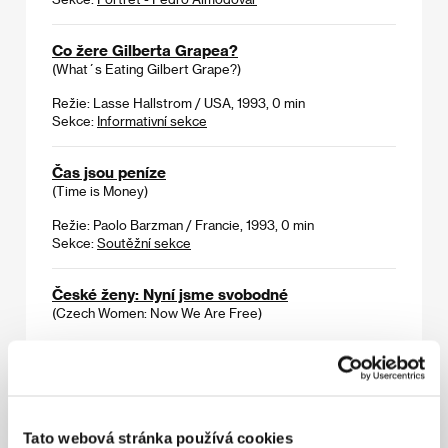
Co žere Gilberta Grapea?
(What´s Eating Gilbert Grape?)
Režie: Lasse Hallstrom / USA, 1993, 0 min
Sekce:
Informativní sekce
Čas jsou peníze
(Time is Money)
Režie: Paolo Barzman / Francie, 1993, 0 min
Sekce:
Soutěžní sekce
České ženy: Nyní jsme svobodné
(Czech Women: Now We Are Free)
Režie: Zuzana Justman / USA, Velká Británie, 0, 0 min
Sekce:
Dokumenty - skutečné příběhy
Český uzel
(Der Böhmische knoten)
Tato webová stránka používá cookies