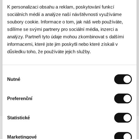
Režie: Pavel Schnabel / Německo, 1994, 0 min
K personalizaci obsahu a reklam, poskytování funkcí
Sekce:
Dokumenty - skutečné příběhy
sociálních médií a analýze naší návštěvnosti využíváme
soubory cookie. Informace o tom, jak náš web používáte,
Článek 2
sdílíme se svými partnery pro sociální média, inzerci a
(Articolo 2)
analýzy. Partneři tyto údaje mohou zkombinovat s dalšími
informacemi, které jste jim poskytli nebo které získali v
Režie: Maurizio Zaccaro / Itálie, 1993, 0 min
Sekce:
Soutěžní sekce
důsledku toho, že používáte jejich služby.
Chtít létat
(Volere volare)
Výběr
Nutné
souhlasu
Režie: Maurizio Nichetti, Guido Manuli / Itálie, 1990, 0 min
Sekce:
Portrét - Maurizio Nichetti
Preferenční
Statistické
Marketingové