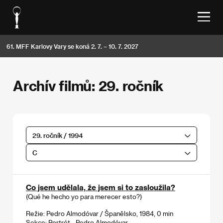
61. MFF Karlovy Vary se koná 2. 7. – 10. 7. 2027
Archív filmů: 29. ročník
29. ročník / 1994
C
Co jsem udělala, že jsem si to zasloužila?
(Qué he hecho yo para merecer esto?)
Režie: Pedro Almodóvar / Španělsko, 1984, 0 min
Sekce:
Portrét - Pedro Almodóvar