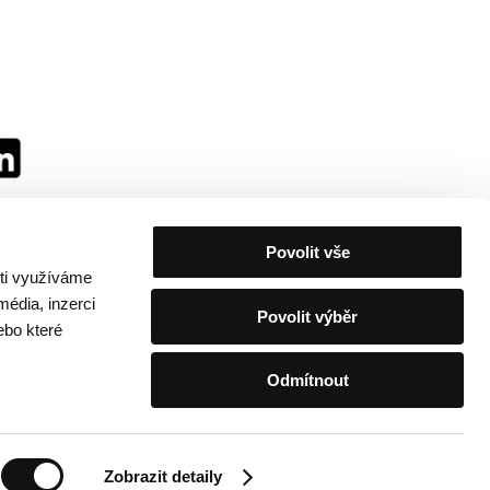
Povolit vše
sti využíváme
média, inzerci
Povolit výběr
ebo které
Odmítnout
festivalu
/
Kontakty
Zobrazit detaily