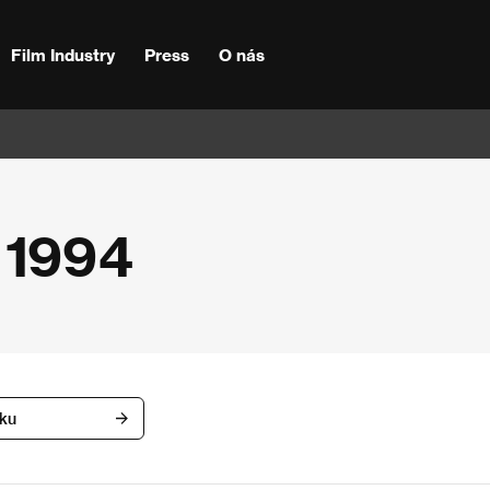
Film Industry
Press
O nás
- 1994
íku