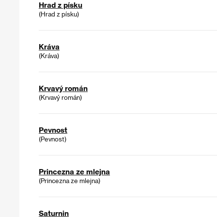
Hrad z písku
(Hrad z písku)
Kráva
(Kráva)
Krvavý román
(Krvavý román)
Pevnost
(Pevnost)
Princezna ze mlejna
(Princezna ze mlejna)
Saturnin