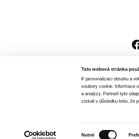
Tato webová stránka použ
K personalizaci obsahu a re
soubory cookie. Informace o 
a analýzy. Partneři tyto úda
získali v důsledku toho, že p
Návštěvní řád
/
Och
Výběr
Nutné
Pref
souhlasu