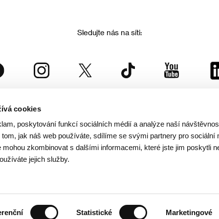
Sledujte nás na síti:
ívá cookies
Mezinárodní filmový festival Karlovy Vary
klam, poskytování funkcí sociálních médií a analýze naší návštěvno
je součástí rodiny KVIFF Group, která zastřešuje i další projekty:
tom, jak náš web používáte, sdílíme se svými partnery pro sociální 
je mohou zkombinovat s dalšími informacemi, které jste jim poskytli n
oužíváte jejich služby.
© 2026 KVIFF GROUP
rana soukromí návštěvníků webu
/
VOP
/
Ochrana osobních údajů
/
Reklamační řád
/
Statut 
erenční
Statistické
Marketingové