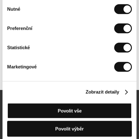
Výběr
Nutné
souhlasu
Preferenční
Statistické
Marketingové
Další partneři
Zobrazit detaily
Newsletter
Povolit vše
Povolit výběr