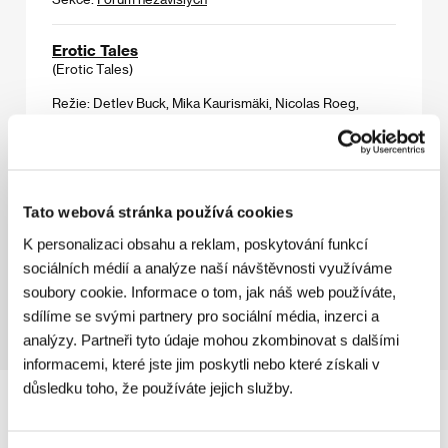
Erotic Tales
(Erotic Tales)
Režie: Detlev Buck, Mika Kaurismäki, Nicolas Roeg,
Janusz Majewski / Německo, 1996, 0 min
Sekce:
Horizonty
Et Cetera
(Et Cetera)
Tato webová stránka používá cookies
Režie: Jan Švankmajer / Česká republika, 1966, 0 min
K personalizaci obsahu a reklam, poskytování funkcí
Sekce:
Česká filmová avantgarda & Pocta Alexandru
sociálních médií a analýze naší návštěvnosti využíváme
Hackenschmiedovi
soubory cookie. Informace o tom, jak náš web používáte,
sdílíme se svými partnery pro sociální média, inzerci a
analýzy. Partneři tyto údaje mohou zkombinovat s dalšími
informacemi, které jste jim poskytli nebo které získali v
důsledku toho, že používáte jejich služby.