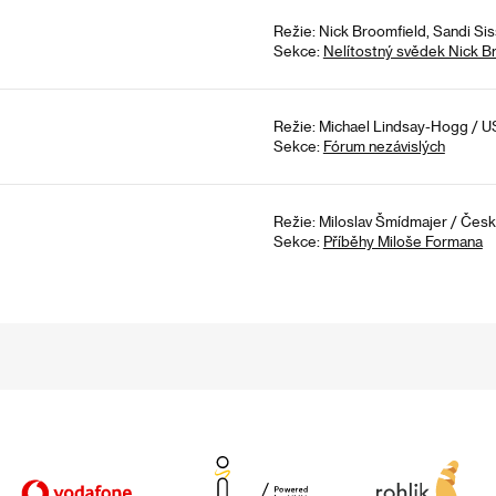
Režie: Nick Broomfield, Sandi Siss
Sekce:
Nelítostný svědek Nick B
Režie: Michael Lindsay-Hogg / US
Sekce:
Fórum nezávislých
Režie: Miloslav Šmídmajer / Česká
Sekce:
Příběhy Miloše Formana