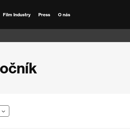
Film Industry
Press
O nás
ročník