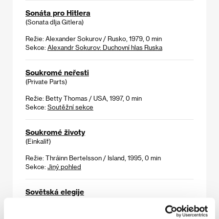
Sonáta pro Hitlera
(Sonata dlja Gitlera)
Režie: Alexander Sokurov / Rusko, 1979, 0 min
Sekce:
Alexandr Sokurov: Duchovní hlas Ruska
Soukromé neřesti
(Private Parts)
Režie: Betty Thomas / USA, 1997, 0 min
Sekce:
Soutěžní sekce
Soukromé životy
(Einkalíf)
Režie: Thráinn Bertelsson / Island, 1995, 0 min
Sekce:
Jiný pohled
Sovětská elegije
(Sovetskaja elegija)
Režie: Alexander Sokurov / Rusko, 1989, 0 min