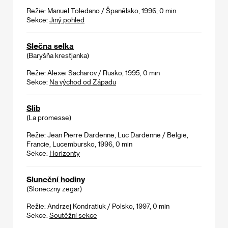
Režie: Manuel Toledano / Španělsko, 1996, 0 min
Sekce:
Jiný pohled
Slečna selka
(Baryšňa kresťjanka)
Režie: Alexei Sacharov / Rusko, 1995, 0 min
Sekce:
Na východ od Západu
Slib
(La promesse)
Režie: Jean Pierre Dardenne, Luc Dardenne / Belgie,
Francie, Lucembursko, 1996, 0 min
Sekce:
Horizonty
Sluneční hodiny
(Sloneczny zegar)
Režie: Andrzej Kondratiuk / Polsko, 1997, 0 min
Sekce:
Soutěžní sekce