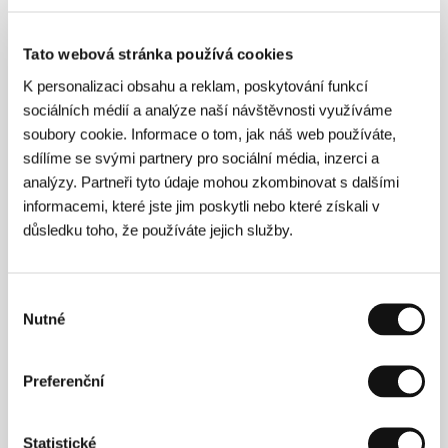
Sekce:
Alexandr Sokurov: Duchovní hlas Ruska
Tato webová stránka používá cookies
Spiklenci slasti
(Spiklenci slasti)
K personalizaci obsahu a reklam, poskytování funkcí
sociálních médií a analýze naší návštěvnosti využíváme
Režie: Jan Švankmajer / Česká republika, Švýcarsko,
soubory cookie. Informace o tom, jak náš web používáte,
Velká Británie, 1996, 0 min
Sekce:
České filmy 1996 - 97
sdílíme se svými partnery pro sociální média, inzerci a
analýzy. Partneři tyto údaje mohou zkombinovat s dalšími
Spitfire Grill
informacemi, které jste jim poskytli nebo které získali v
(The Spitfire Grill)
důsledku toho, že používáte jejich služby.
Režie: David Lee Zlotoff / USA, 1995, 0 min
Sekce:
Zvláštní uvedení
Výběr
Nutné
souhlasu
Stínohra
(Portraits chinois)
Preferenční
Režie: Martine Dugowson / Francie, 1996, 0 min
Sekce:
Soutěžní sekce
Statistické