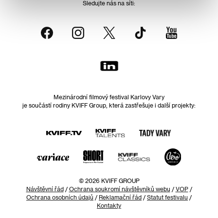
Sledujte nás na síti:
Mezinárodní filmový festival Karlovy Vary
je součástí rodiny KVIFF Group, která zastřešuje i další projekty:
© 2026 KVIFF GROUP
Návštěvní řád
/
Ochrana soukromí návštěvníků webu
/
VOP
/
Ochrana osobních údajů
/
Reklamační řád
/
Statut festivalu
/
Kontakty