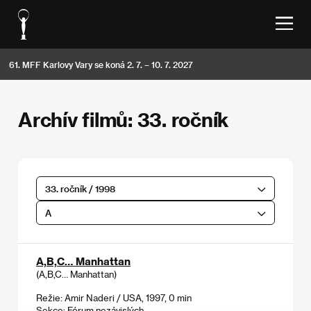
61. MFF Karlovy Vary se koná 2. 7. – 10. 7. 2027
Archív filmů: 33. ročník
33. ročník / 1998
A
A,B,C… Manhattan
(A,B,C… Manhattan)
Režie: Amir Naderi / USA, 1997, 0 min
Sekce:
Fórum nezávislých