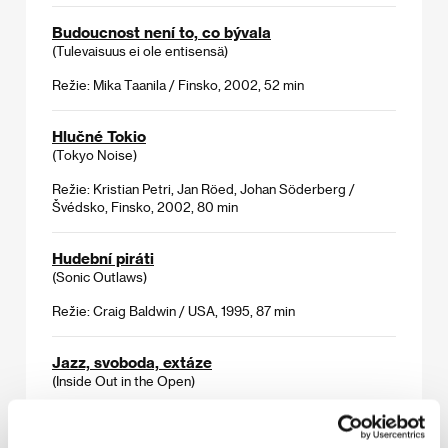
Budoucnost není to, co bývala
(Tulevaisuus ei ole entisensä)
Režie: Mika Taanila / Finsko, 2002, 52 min
Hlučné Tokio
(Tokyo Noise)
Režie: Kristian Petri, Jan Röed, Johan Söderberg /
Švédsko, Finsko, 2002, 80 min
Hudební piráti
(Sonic Outlaws)
Režie: Craig Baldwin / USA, 1995, 87 min
Jazz, svoboda, extáze
(Inside Out in the Open)
Režie: Alan Roth / USA, 2001, 60 min