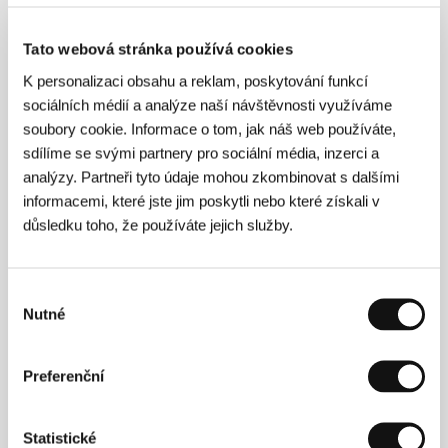
Modulace: Kino pro uši
(Modulations: Cinema for the Ear)
Tato webová stránka používá cookies
Režie: Iara Lee / USA, 1998, 74 min
K personalizaci obsahu a reklam, poskytování funkcí
sociálních médií a analýze naší návštěvnosti využíváme
Regál na nebesích
soubory cookie. Informace o tom, jak náš web používáte,
(A Bookshelf on Top of the Sky)
sdílíme se svými partnery pro sociální média, inzerci a
Režie: Claudia Heuermann / Německo, 2002, 82 min
analýzy. Partneři tyto údaje mohou zkombinovat s dalšími
informacemi, které jste jim poskytli nebo které získali v
důsledku toho, že používáte jejich služby.
Sestup z hory
(Down from the Mountain)
Režie: Nick Doob, Chris Hegedus, D.A. Pennebaker /
Výběr
USA, 2000, 98 min
Nutné
souhlasu
Zkouším ti zlomit srdce
(I Am Trying To Break Your Heart)
Preferenční
Režie: Sam Jones / USA, 2002, 92 min
Statistické