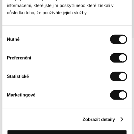
informacemi, které jste jim poskytli nebo které získali v
Režie: Mira Erdevički / Velká Británie, Česká republika,
2003, 69 min
důsledku toho, že používáte jejich služby.
Výběr
Nutné
souhlasu
Preferenční
Statistické
Marketingové
Zobrazit detaily
Další partneři