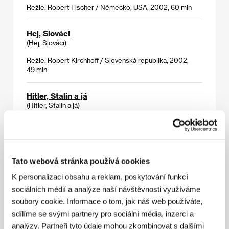
Režie: Robert Fischer / Německo, USA, 2002, 60 min
Hej, Slováci
(Hej, Slováci)
Režie: Robert Kirchhoff / Slovenská republika, 2002,
49 min
Hitler, Stalin a já
(Hitler, Stalin a já)
Režie: Helena Třeštíková / Česká republika, 2002,
56 min
Jsem Odnikud
Tato webová stránka používá cookies
(I Am from Nowhere)
K personalizaci obsahu a reklam, poskytování funkcí
Režie: Georg Misch / Rakousko, 2002, 80 min
sociálních médií a analýze naší návštěvnosti využíváme
soubory cookie. Informace o tom, jak náš web používáte,
Někde je líp
sdílíme se svými partnery pro sociální média, inzerci a
(Somewhere Better)
analýzy. Partneři tyto údaje mohou zkombinovat s dalšími