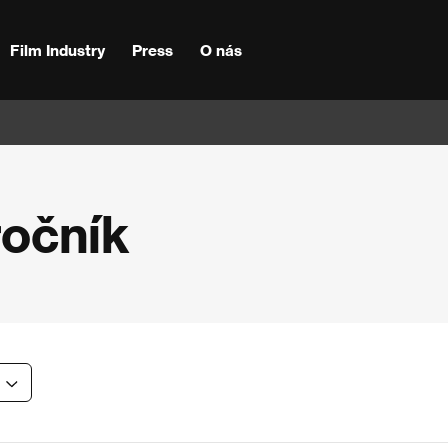
Film Industry
Press
O nás
ročník