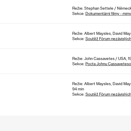
Režie: Stephan Settele / Německ
Sekce:
Dokumentární filmy - mim
Režie: Albert Maysles, David May
Sekce:
Soutěž Fórum nezávislýc
Režie: John Cassavetes / USA, 1
Sekce:
Pocta Johnu Cassaveteso
Režie: Albert Maysles, David May
94 min
Sekce:
Soutěž Fórum nezávislýc