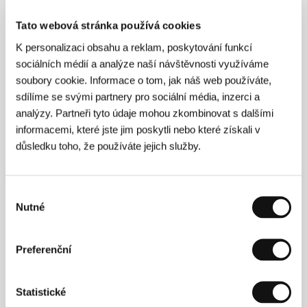
Kniha mrtvého
(Shisha no Sho)
Tato webová stránka používá cookies
Režie: Kihachiro Kawamoto / Japonsko, 2005, 70 min
K personalizaci obsahu a reklam, poskytování funkcí
sociálních médií a analýze naší návštěvnosti využíváme
Střílet bez střílení
soubory cookie. Informace o tom, jak náš web používáte,
(Fusha no sha)
sdílíme se svými partnery pro sociální média, inzerci a
analýzy. Partneři tyto údaje mohou zkombinovat s dalšími
Režie: Kihachiro Kawamoto / Japonsko, 1988, 25 min
informacemi, které jste jim poskytli nebo které získali v
důsledku toho, že používáte jejich služby.
Šípková Růženka
(Ibarahime Mata Manemurihime)
Režie: Kihachiro Kawamoto / Japonsko, 1990, 22 min
Výběr
Nutné
souhlasu
Trhání větví zakázáno
(Hanaori)
Preferenční
Režie: Kihachiro Kawamoto / Japonsko, 1968, 14 min
Statistické