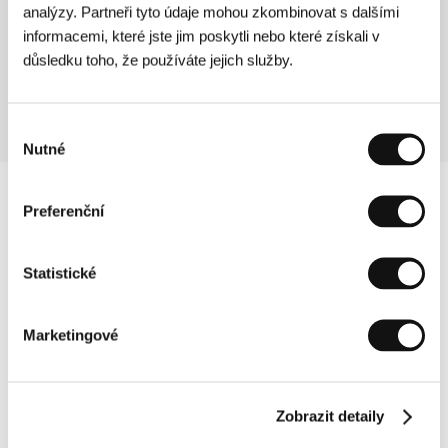
analýzy. Partneři tyto údaje mohou zkombinovat s dalšími
Pětkrát
informacemi, které jste jim poskytli nebo které získali v
(Beş vakit)
důsledku toho, že používáte jejich služby.
Režie: Reha Erdem / Turecko, 2006, 110 min
Výběr
Nutné
souhlasu
Preferenční
Statistické
Marketingové
Zobrazit detaily