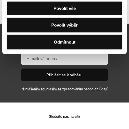
Další partneři
Povolit vše
Povolit výběr
Newsletter
Odmítnout
Přihlásit se k odběru
Přihlášením souhlasím se
zpracováním osobních údajů
Sledujte nás na síti: