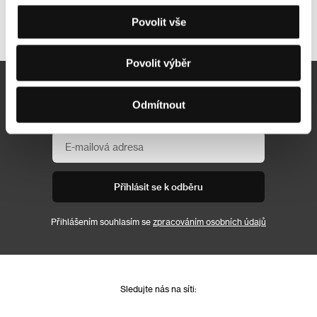
Povolit vše
Další partneři
Povolit výběr
Newsletter
Odmítnout
Přihlásit se k odběru
Přihlášením souhlasím se
zpracováním osobních údajů
Sledujte nás na síti: