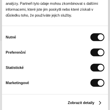
(Dincolo de calea ferata)
analýzy. Partneři tyto údaje mohou zkombinovat s dalšími
informacemi, které jste jim poskytli nebo které získali v
Režie: Cătălin Mitulescu / Rumunsko, Švédsko, 2015,
88 min
důsledku toho, že používáte jejich služby.
Sekce:
Hlavní soutěž
Výběr
Nutné
souhlasu
Preferenční
Statistické
Marketingové
Zobrazit detaily