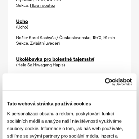
Sekce:
Hlavní soutěž
Ucho
(Ucho)
Režie: Karel Kachyňa / Československo, 1970, 91 min
Sekce:
Zvláštní uvedení
Ukolébavka pro bolestné tajemství
(Hele Sa Hiwagang Hapis)
Režie: Lav Diaz / Filipíny, Singapur, 2016, 480 min
Sekce:
Jiný pohled
Utíkej, jestli to dokážeš
(Renn, wenn du kannst)
Tato webová stránka používá cookies
Režie: Dietrich Brüggemann / Německo, 2010, 116 min
K personalizaci obsahu a reklam, poskytování funkcí
Sekce:
Lidé odvedle
sociálních médií a analýze naší návštěvnosti využíváme
soubory cookie. Informace o tom, jak náš web používáte,
U trati
sdílíme se svými partnery pro sociální média, inzerci a