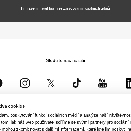
Přihlášením souhlasím se
zpracováním osobních údajů
Sledujte nás na síti:
ívá cookies
Mezinárodní filmový festival Karlovy Vary
klam, poskytování funkcí sociálních médií a analýze naší návštěvno
je součástí rodiny KVIFF Group, která zastřešuje i další projekty:
tom, jak náš web používáte, sdílíme se svými partnery pro sociální 
je mohou zkombinovat s dalšími informacemi, které jste jim poskytli n