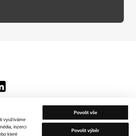
Povolit vše
sti využíváme
média, inzerci
Povolit výběr
ebo které