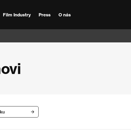
Film Industry
Press
O nás
ovi
íku