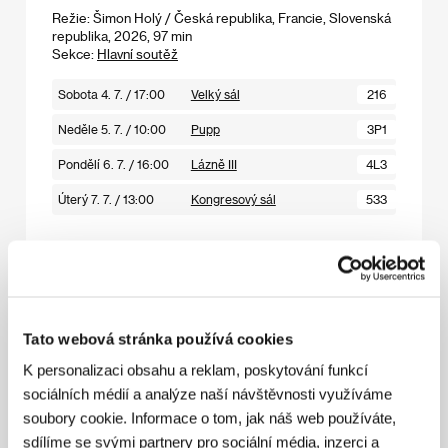
Režie: Šimon Holý / Česká republika, Francie, Slovenská
republika, 2026, 97 min
Sekce:
Hlavní soutěž
Sobota 4. 7. / 17:00
Velký sál
216
Neděle 5. 7. / 10:00
Pupp
3P1
Pondělí 6. 7. / 16:00
Lázně III
4L3
Úterý 7. 7. / 13:00
Kongresový sál
533
Chladné dny
(Cold Days / Hideg napok)
Tato webová stránka používá cookies
Režie: András Kovács / Maďarsko, 1966, 101 min
K personalizaci obsahu a reklam, poskytování funkcí
Sekce:
Návraty k pramenům – KVIFF 60/80
sociálních médií a analýze naší návštěvnosti využíváme
soubory cookie. Informace o tom, jak náš web používáte,
Sobota 4. 7. / 13:00
Kongresový sál
233
sdílíme se svými partnery pro sociální média, inzerci a