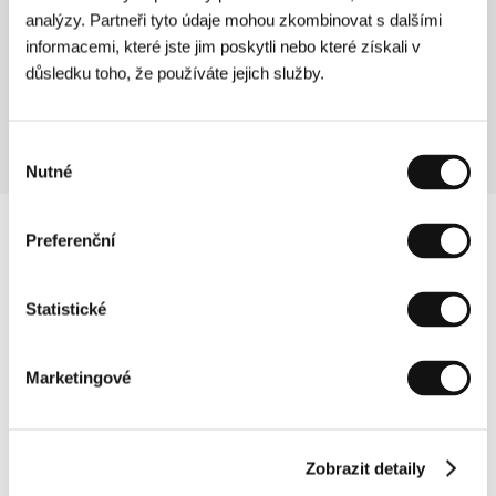
Neděle 5. 7. / 14:00
Kinosál B
354
analýzy. Partneři tyto údaje mohou zkombinovat s dalšími
Středa 8. 7. / 17:00
Kinosál B
656
informacemi, které jste jim poskytli nebo které získali v
důsledku toho, že používáte jejich služby.
Výběr
Nutné
souhlasu
Preferenční
Statistické
Marketingové
Zobrazit detaily