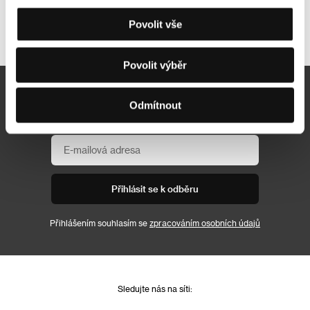
Povolit vše
Další partneři
Povolit výběr
Newsletter
Odmítnout
Přihlásit se k odběru
Přihlášením souhlasím se
zpracováním osobních údajů
Sledujte nás na síti: