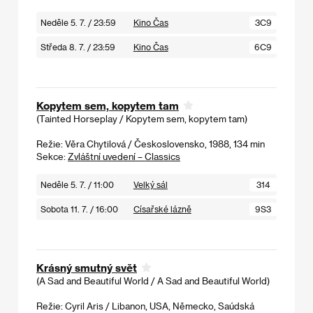
Neděle 5. 7. / 23:59
Kino Čas
3C9
Středa 8. 7. / 23:59
Kino Čas
6C9
Kopytem sem, kopytem tam
(Tainted Horseplay / Kopytem sem, kopytem tam)
Režie: Věra Chytilová / Československo, 1988, 134 min
Sekce:
Zvláštní uvedení – Classics
Neděle 5. 7. / 11:00
Velký sál
314
Sobota 11. 7. / 16:00
Císařské lázně
9S3
Krásný smutný svět
(A Sad and Beautiful World / A Sad and Beautiful World)
Režie: Cyril Aris / Libanon, USA, Německo, Saúdská