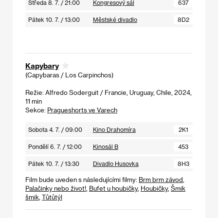
Středa 8. 7. / 21:00
Kongresový sál
637
Pátek 10. 7. / 13:00
Městské divadlo
8D2
Kapybary
(Capybaras / Los Carpinchos)
Režie: Alfredo Soderguit / Francie, Uruguay, Chile, 2024,
11 min
Sekce:
Pragueshorts ve Varech
Sobota 4. 7. / 09:00
Kino Drahomíra
2K1
Pondělí 6. 7. / 12:00
Kinosál B
453
Pátek 10. 7. / 13:30
Divadlo Husovka
8H3
Film bude uveden s následujícími filmy:
Brm brm závod
,
Palačinky nebo život!
,
Bufet u houbičky
,
Houbičky
,
Šmik
šmik
,
Tůtůtýl