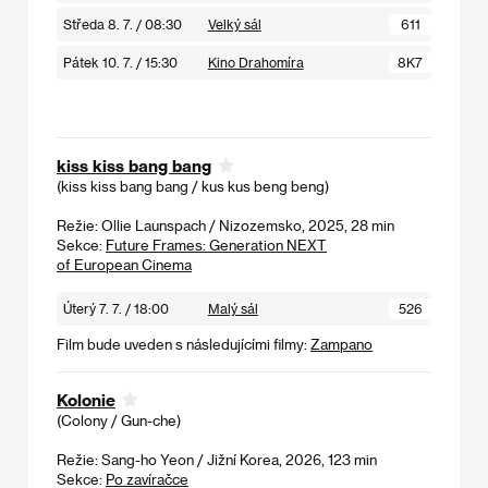
Středa 8. 7. / 08:30
Velký sál
611
Pátek 10. 7. / 15:30
Kino Drahomíra
8K7
kiss kiss bang bang
(kiss kiss bang bang / kus kus beng beng)
Režie: Ollie Launspach / Nizozemsko, 2025, 28 min
Sekce:
Future Frames: Generation NEXT
of European Cinema
Úterý 7. 7. / 18:00
Malý sál
526
Film bude uveden s následujícími filmy:
Zampano
Kolonie
(Colony / Gun-che)
Režie: Sang-ho Yeon / Jižní Korea, 2026, 123 min
Sekce:
Po zavíračce