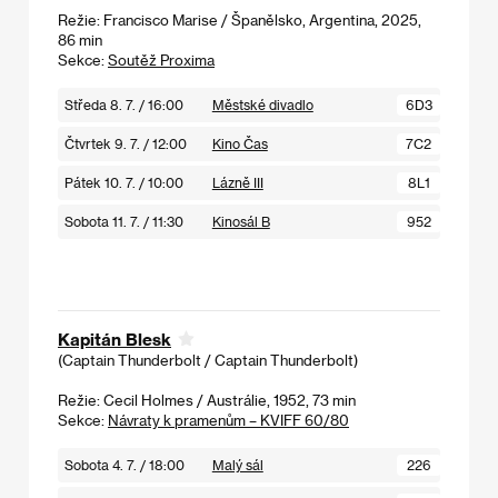
Režie: Francisco Marise / Španělsko, Argentina, 2025,
86 min
Sekce:
Soutěž Proxima
Středa 8. 7. / 16:00
Městské divadlo
6D3
Čtvrtek 9. 7. / 12:00
Kino Čas
7C2
Pátek 10. 7. / 10:00
Lázně III
8L1
Sobota 11. 7. / 11:30
Kinosál B
952
Kapitán Blesk
(Captain Thunderbolt / Captain Thunderbolt)
Režie: Cecil Holmes / Austrálie, 1952, 73 min
Sekce:
Návraty k pramenům – KVIFF 60/80
Sobota 4. 7. / 18:00
Malý sál
226