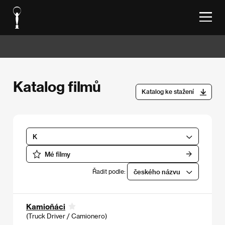
Katalog filmů
Katalog ke stažení
K
Mé filmy
Řadit podle:
českého názvu
Kamioňáci
(Truck Driver / Camionero)