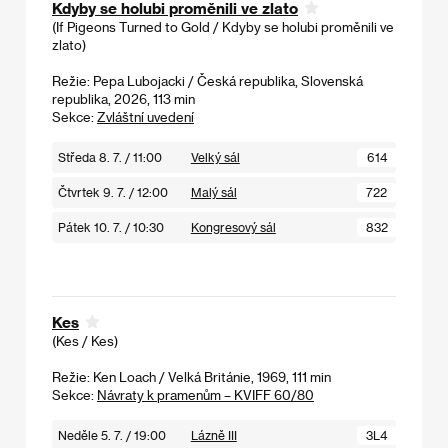
Kdyby se holubi proměnili ve zlato
(If Pigeons Turned to Gold / Kdyby se holubi proměnili ve
zlato)
Režie: Pepa Lubojacki / Česká republika, Slovenská
republika, 2026, 113 min
Sekce:
Zvláštní uvedení
Středa 8. 7. / 11:00
Velký sál
614
Čtvrtek 9. 7. / 12:00
Malý sál
722
Pátek 10. 7. / 10:30
Kongresový sál
832
Kes
(Kes / Kes)
Režie: Ken Loach / Velká Británie, 1969, 111 min
Sekce:
Návraty k pramenům – KVIFF 60/80
Neděle 5. 7. / 19:00
Lázně III
3L4