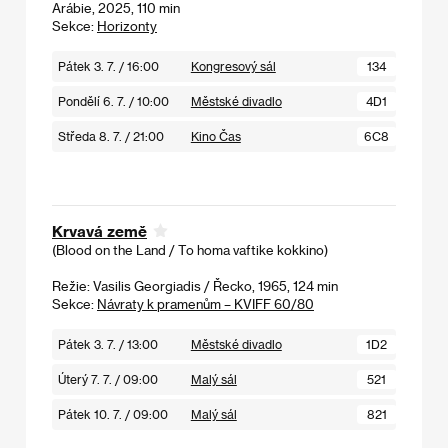
Arábie, 2025, 110 min
Sekce:
Horizonty
Pátek 3. 7. / 16:00
Kongresový sál
134
Pondělí 6. 7. / 10:00
Městské divadlo
4D1
Středa 8. 7. / 21:00
Kino Čas
6C8
Krvavá země
(Blood on the Land / To homa vaftike kokkino)
Režie: Vasilis Georgiadis / Řecko, 1965, 124 min
Sekce:
Návraty k pramenům – KVIFF 60/80
Pátek 3. 7. / 13:00
Městské divadlo
1D2
Úterý 7. 7. / 09:00
Malý sál
521
Pátek 10. 7. / 09:00
Malý sál
821