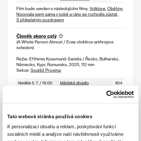
Film bude uveden s následujícími filmy:
Volklore
,
Obětiny
,
Nocovala jsem sama v sobě a ráno se rozhodla zůstat
,
S přátelským pozdravem
Člověk skoro celý
(A Whole Person Almost / Enas olokliros anthropos
schedon)
Režie: Efthimis Kosemund-Sanidis / Řecko, Bulharsko,
Německo, Kypr, Rumunsko, 2025, 112 min
Sekce:
Soutěž Proxima
Neděle 5. 7. / 19:00
Městské divadlo
3D4
Pondělí 6. 7. / 15:00
Kino Čas
4C3
Úterý 7. 7. / 13:00
Lázně III
5L2
Středa 8. 7. / 14:00
Kinosál B
654
Tato webová stránka používá cookies
K personalizaci obsahu a reklam, poskytování funkcí
sociálních médií a analýze naší návštěvnosti využíváme