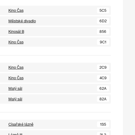
Kino Čas
5C5
Městské divadlo
6D2
Kinosál B
856
Kino Čas
9C1
Kino Čas
2C9
Kino Čas
4C9
Malý sál
62A
Malý sál
82A
Císařské lázně
1S5
Lázně III
3L2