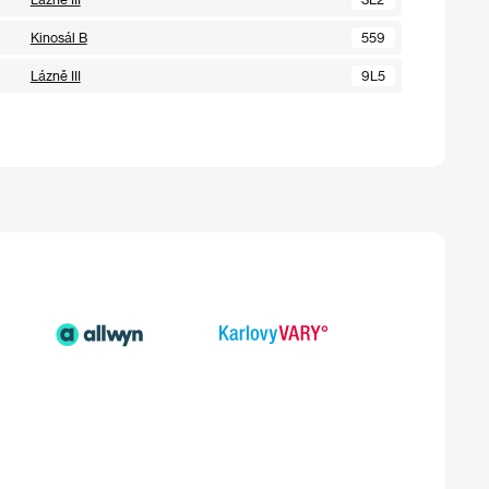
Kinosál B
559
Lázně III
9L5