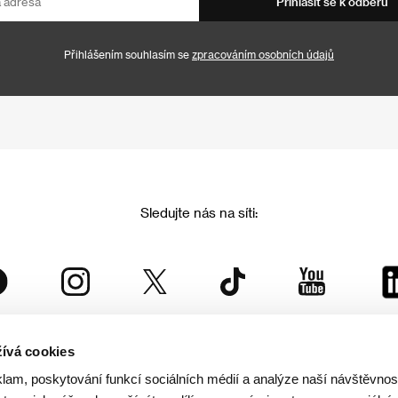
Přihlásit se k odběru
Přihlášením souhlasím se
zpracováním osobních údajů
Sledujte nás na síti:
ívá cookies
Mezinárodní filmový festival Karlovy Vary
klam, poskytování funkcí sociálních médií a analýze naší návštěvno
je součástí rodiny KVIFF Group, která zastřešuje i další projekty: