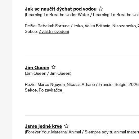
Jak se naučit dýchat pod vodou
(Learning To Breathe Under Water / Learning To Breathe Un
Režie: Rebekah Fortune / Irsko, Velká Británie, Nizozemsko,
Sekce:
Zvláštní uvedení
Jim Queen
(Jim Queen / Jim Queen)
Režie: Marco Nguyen, Nicolas Athane / Francie, Belgie, 2026
Sekce:
Po zavíračce
Jsme jedné krve
(Forever Your Maternal Animal / Siempre soy tu animal mater