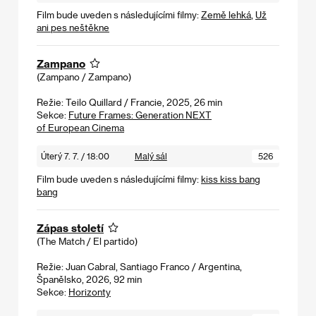
Film bude uveden s následujícími filmy:
Země lehká
,
Už
ani pes neštěkne
Zampano
(Zampano / Zampano)
Režie: Teilo Quillard / Francie, 2025, 26 min
Sekce:
Future Frames: Generation NEXT
of European Cinema
Úterý 7. 7. / 18:00
Malý sál
526
Film bude uveden s následujícími filmy:
kiss kiss bang
bang
Zápas století
(The Match / El partido)
Režie: Juan Cabral, Santiago Franco / Argentina,
Španělsko, 2026, 92 min
Sekce:
Horizonty