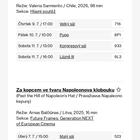
Režie: Valeria Sarmiento / Chile, 2026, 98 min
Sekce:
Hlavní soutěž
Čtvrtek 9. 7. / 17:00
Velký sál
716
Pátek 10. 7. / 10:00
Pupp
8P1
Sobota 11. 7. / 13:00
Kongresový sál
933
Sobota 11. 7. / 16:00
Lázně III
9L3
Za kopcem ve tvaru Napoleonova klobouku
(Past the Hill of Napoleon’s Hat / Pravažiavus Napaleono
kepurę)
Režie: Arnas Balčiūnas / Litva, 2025, 16 min
Sekce:
Future Frames: Generation NEXT
of European Cinema
Úterý 7. 7. / 15:00
Malý sál
523