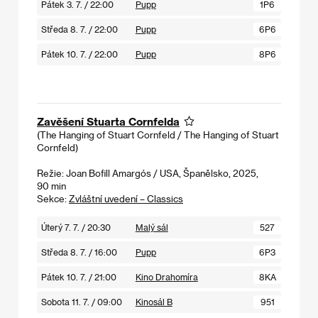
Pátek 3. 7. / 22:00
Pupp
1P6
Středa 8. 7. / 22:00
Pupp
6P6
Pátek 10. 7. / 22:00
Pupp
8P6
Zavěšení Stuarta Cornfelda
(The Hanging of Stuart Cornfeld / The Hanging of Stuart
Cornfeld)
Režie: Joan Bofill Amargós / USA, Španělsko, 2025,
90 min
Sekce:
Zvláštní uvedení – Classics
Úterý 7. 7. / 20:30
Malý sál
527
Středa 8. 7. / 16:00
Pupp
6P3
Pátek 10. 7. / 21:00
Kino Drahomíra
8KA
Sobota 11. 7. / 09:00
Kinosál B
951