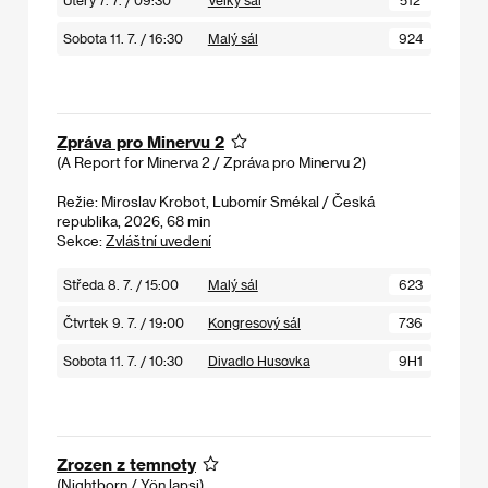
Sobota 11. 7. / 16:30
Malý sál
924
Zpráva pro Minervu 2
(A Report for Minerva 2 / Zpráva pro Minervu 2)
Režie: Miroslav Krobot, Lubomír Smékal / Česká
republika, 2026, 68 min
Sekce:
Zvláštní uvedení
Středa 8. 7. / 15:00
Malý sál
623
Čtvrtek 9. 7. / 19:00
Kongresový sál
736
Sobota 11. 7. / 10:30
Divadlo Husovka
9H1
Zrozen z temnoty
(Nightborn / Yön lapsi)