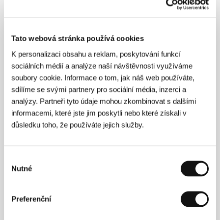
Režie: Jozo Schmuch / Chorvatsko, 2025, 20 min
Sekce:
Future Frames: Generation NEXT
of European Cinema
Tato webová stránka používá cookies
Úterý 7. 7. / 15:00
Malý sál
523
K personalizaci obsahu a reklam, poskytování funkcí
Film bude uveden s následujícími filmy:
Za kopcem ve
sociálních médií a analýze naší návštěvnosti využíváme
tvaru Napoleonova klobouku
,
Už ani pes neštěkne
soubory cookie. Informace o tom, jak náš web používáte,
sdílíme se svými partnery pro sociální média, inzerci a
Zemřít za život
analýzy. Partneři tyto údaje mohou zkombinovat s dalšími
(To Die to Live / To Die to Live)
informacemi, které jste jim poskytli nebo které získali v
důsledku toho, že používáte jejich služby.
Režie: Yuliia Hontaruk / Ukrajina, Lotyšsko, Slovenská
republika, 2026, 122 min
Sekce:
Zvláštní uvedení
Výběr
Pondělí 6. 7. / 13:00
Městské divadlo
4D2
Nutné
souhlasu
Úterý 7. 7. / 12:00
Malý sál
522
Čtvrtek 9. 7. / 17:00
Kinosál B
756
Preferenční
Sobota 11. 7. / 09:00
Kino Drahomíra
9K1