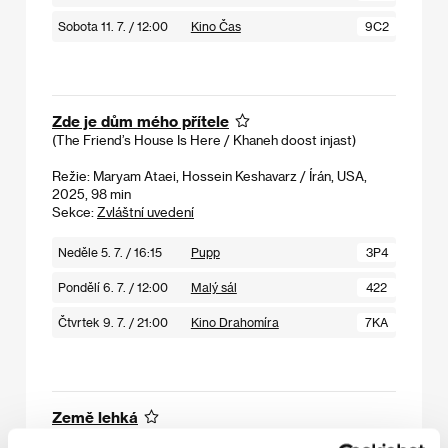
Sobota 11. 7. / 12:00
Kino Čas
9C2
Zde je dům mého přítele
(The Friend’s House Is Here / Khaneh doost injast)
Režie: Maryam Ataei, Hossein Keshavarz / Írán, USA,
2025, 98 min
Sekce:
Zvláštní uvedení
Neděle 5. 7. / 16:15
Pupp
3P4
Pondělí 6. 7. / 12:00
Malý sál
422
Čtvrtek 9. 7. / 21:00
Kino Drahomíra
7KA
Země lehká
(Shallow Ground / Rahlo)