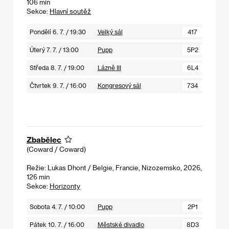
106 min
Sekce:
Hlavní soutěž
Pondělí 6. 7. / 19:30
Velký sál
417
Úterý 7. 7. / 13:00
Pupp
5P2
Středa 8. 7. / 19:00
Lázně III
6L4
Čtvrtek 9. 7. / 16:00
Kongresový sál
734
Zbabělec
(Coward / Coward)
Režie: Lukas Dhont / Belgie, Francie, Nizozemsko, 2026,
126 min
Sekce:
Horizonty
Sobota 4. 7. / 10:00
Pupp
2P1
Pátek 10. 7. / 16:00
Městské divadlo
8D3