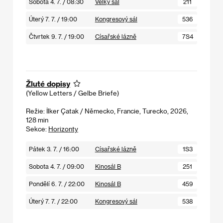
Sobota 4. 7. / 08:30
Velký sál
211
Úterý 7. 7. / 19:00
Kongresový sál
536
Čtvrtek 9. 7. / 19:00
Císařské lázně
7S4
Žluté dopisy
(Yellow Letters / Gelbe Briefe)
Režie: İlker Çatak / Německo, Francie, Turecko, 2026,
128 min
Sekce:
Horizonty
Pátek 3. 7. / 16:00
Císařské lázně
1S3
Sobota 4. 7. / 09:00
Kinosál B
251
Pondělí 6. 7. / 22:00
Kinosál B
459
Úterý 7. 7. / 22:00
Kongresový sál
538