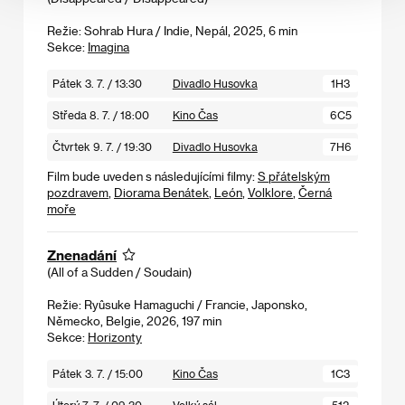
Režie: Sohrab Hura / Indie, Nepál, 2025, 6 min
Sekce:
Imagina
Pátek 3. 7. / 13:30
Divadlo Husovka
1H3
Středa 8. 7. / 18:00
Kino Čas
6C5
Čtvrtek 9. 7. / 19:30
Divadlo Husovka
7H6
Film bude uveden s následujícími filmy:
S přátelským
pozdravem
,
Diorama Benátek
,
León
,
Volklore
,
Černá
moře
Znenadání
(All of a Sudden / Soudain)
Režie: Ryûsuke Hamaguchi / Francie, Japonsko,
Německo, Belgie, 2026, 197 min
Sekce:
Horizonty
Pátek 3. 7. / 15:00
Kino Čas
1C3
Úterý 7. 7. / 09:30
Velký sál
512