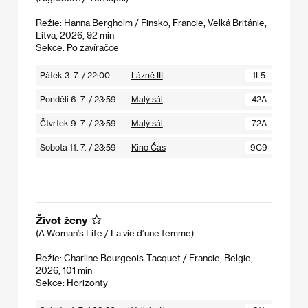
Režie: Hanna Bergholm / Finsko, Francie, Velká Británie,
Litva, 2026, 92 min
Sekce:
Po zavíračce
Pátek 3. 7. / 22:00
Lázně III
1L5
Pondělí 6. 7. / 23:59
Malý sál
42A
Čtvrtek 9. 7. / 23:59
Malý sál
72A
Sobota 11. 7. / 23:59
Kino Čas
9C9
Život ženy
(A Woman’s Life / La vie d’une femme)
Režie: Charline Bourgeois-Tacquet / Francie, Belgie,
2026, 101 min
Sekce:
Horizonty