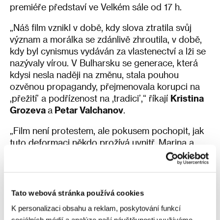
premiéře představí ve Velkém sále od 17 h.
„Náš film vznikl v době, kdy slova ztratila svůj
význam a morálka se zdánlivě zhroutila, v době,
kdy byl cynismus vydáván za vlastenectví a lži se
nazývaly vírou. V Bulharsku se generace, která
kdysi nesla naději na změnu, stala pouhou
ozvěnou propagandy, přejmenovala korupci na
,přežití’ a podřízenost na ,tradici’,“ říkají
Kristina
Grozeva
a
Petar Valchanov
.
„Film není protestem, ale pokusem pochopit, jak
tuto deformaci někdo prožívá uvnitř. Marina a
Gosha nejsou ani padouši, ani hrdinové. Modlí se,
milují a sní, avšak žijí ve světě, kde se podvod stal
způsobem života. Jsou uvězněni mezi přežitím a
spoluvinou a jejich tichý pád odráží širší morální
Tato webová stránka používá cookies
erozi, která formuje soukromé životy i celé
K personalizaci obsahu a reklam, poskytování funkcí
společnosti,“ popisují tvůrci svou tragikomedii, v