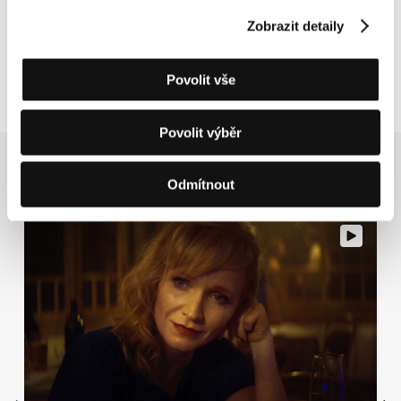
nečekaného spojenectví,“ popisuje
Tonia
Mishiali
vznik svého snímku natočeného ruční
Zobrazit detaily
kamerou na 16mm film, který oslavuje ženskou
odolnost a solidaritu.
Povolit vše
Povolit výběr
Související novinky
Odmítnout