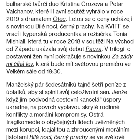
bulharské tvůrčí duo Kristina Grozeva a Petar
Valchanov, které Hlavní soutěž vyhrálo v roce
2019 s dramatem
Otec
. Letos se o ceny ucházejí
s novinkou
Bílé noci, černý prachy
.
Na KVIFF se
vrací i kyperská producentka a režisérka Tonia
Mishiali, která tu v roce 2018 v soutěži Na východ
od Západu ukázala svůj debut
Pauza
. V trilogii o
postavení žen nyní pokračuje s novinkou
Za zády
mi číhá lev
, která bude mít světovou premiéru ve
Velkém sále od 19:30.
Manželský pár šedesátníků tajně šetří peníze z
úplatků, aby si splnil svůj celoživotní sen. Jenže
když jim podvodná cestovní kancelář úspory
ukradne, na povrch vyplavou skryté rodinné
konflikty a morální kompromisy. Ostrá
tragikomedie o obyčejných lidech uvězněných
mezi korupcí, loajalitou a zhroucenými morálními
jistotami
Bílé noci, černý prachy
se ve světové