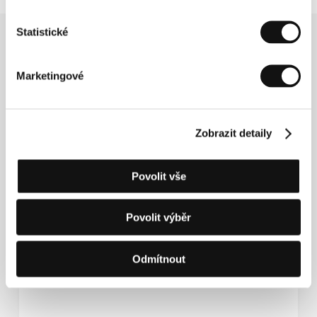
Statistické
Související novinky
Marketingové
Zobrazit detaily
Povolit vše
Povolit výběr
Jak být laskavý a nevzdat život. Hvězdná
Odmítnout
delegace dovezla film plný emocí