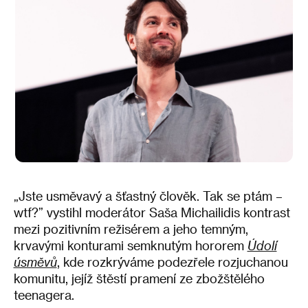
„Jste usměvavý a šťastný člověk. Tak se ptám –
wtf?” vystihl moderátor Saša Michailidis kontrast
mezi pozitivním režisérem a jeho temným,
krvavými konturami semknutým hororem
Údolí
úsměvů
, kde rozkrýváme podezřele rozjuchanou
komunitu, jejíž štěstí pramení ze zbožštělého
teenagera.