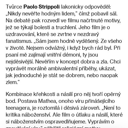
Tvůrce
Paolo Strippoli
lakonicky odpověděl:
„Nikdy nevěřte hodným lidem,” čímž pobavil sál.
Na debatě pak rozvedl ve filmu načrtnuté motivy,
jež se týkají bolesti a truchlení. Jeho film je o
uzdravování, které se zvrtne v nezdravý
fanatismus. „Sám jsem hodně vyděšený. Ze všeho
v životě. Nejsem odvážný, i když bych rád byl. Při
psaní mě zajímají vnitřní démoni, ty jsou
nejděsivější. Nevěřím v koncept dobra a zla. Chci
vyprávět morálně ambivalentní příběhy, ukázat,
jak jednoduché je stát se dobrem, nebo naopak
zlem.”
Kombinace křehkosti a násilí pro něj tvoří opěrný
bod. Postava Mathea, onoho víru přinášejícího
teenagera, je roztomilá i děsivá zároveň. „Není to
kritika náboženství. Ale film o útlaku a násilí, které
si náboženstvím ospravedlňujeme. Vyprávím o