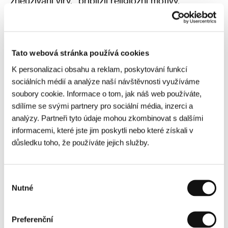
zneužívání víry,” přiblížil religiózní motivy.
„Ačkoli jsme coby Italové silně věřící a katolicky
založení, film doma kontroverzní nebyl. Pracuji s
kanonickými jevy, které Vatikán neuznává. To, že
Tato webová stránka používá cookies
specifická komunita někde uctívá konkrétní
K personalizaci obsahu a reklam, poskytování funkcí
osobu, bylo ve 20. století velmi běžné. Dělal jsem
sociálních médií a analýze naší návštěvnosti využíváme
film s respektem k těm, kteří v podobná dogmata
soubory cookie. Informace o tom, jak náš web používáte,
věří. Vyrůstal jsem v katolické rodině, byť ne tolik
sdílíme se svými partnery pro sociální média, inzerci a
konzervativní. Teď mám ale problém věřit. Věřící
analýzy. Partneři tyto údaje mohou zkombinovat s dalšími
plně respektuji a obdivuje je. Je důležité v něco
informacemi, které jste jim poskytli nebo které získali v
věřit, ale musíme být opatrní,” rozvětvil Strippoli
důsledku toho, že používáte jejich služby.
svůj vztah ke křesťanství.
„Bude váš další film taky horor?” padl poslední
dotaz. „Ne, ale rozhodně bude můj nejtemnější,”
Výběr
Nutné
odvětil tvůrce, jehož
Údolí úsměvů
mělo světovou
souhlasu
premiéru loni v Benátkách.
Preferenční