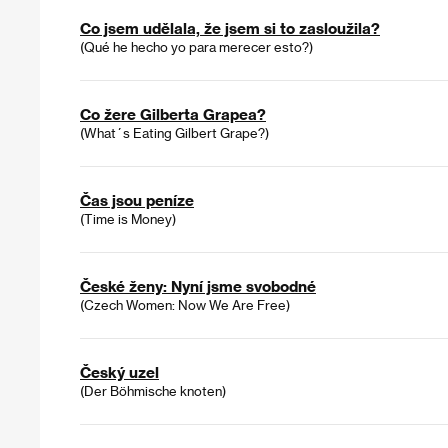
Co jsem udělala, že jsem si to zasloužila?
(Qué he hecho yo para merecer esto?)
Co žere Gilberta Grapea?
(What´s Eating Gilbert Grape?)
Čas jsou peníze
(Time is Money)
České ženy: Nyní jsme svobodné
(Czech Women: Now We Are Free)
Český uzel
(Der Böhmische knoten)