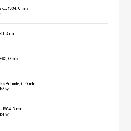
sko, 1984, 0 min
r
93, 0 min
993, 0 min
á Británie, 0, 0 min
íběhy
, 1994, 0 min
íběhy