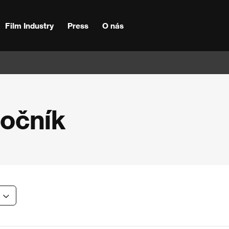
Film Industry
Press
O nás
ročník